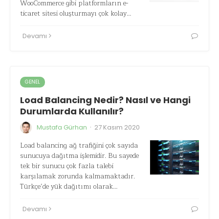
WooCommerce gibi platformların e-
ticaret sitesi oluşturmayı çok kolay…
Devamı
GENEL
Load Balancing Nedir? Nasıl ve Hangi
Durumlarda Kullanılır?
·
Mustafa Gürhan
27 Kasım 2020
Load balancing ağ trafiğini çok sayıda
sunucuya dağıtma işlemidir. Bu sayede
tek bir sunucu çok fazla talebi
karşılamak zorunda kalmamaktadır.
Türkçe’de yük dağıtımı olarak…
Devamı