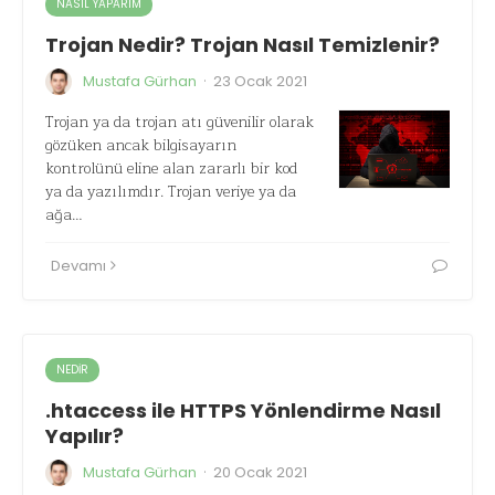
NASIL YAPARIM
Trojan Nedir? Trojan Nasıl Temizlenir?
·
Mustafa Gürhan
23 Ocak 2021
Trojan ya da trojan atı güvenilir olarak
gözüken ancak bilgisayarın
kontrolünü eline alan zararlı bir kod
ya da yazılımdır. Trojan veriye ya da
ağa…
Devamı
NEDIR
.htaccess ile HTTPS Yönlendirme Nasıl
Yapılır?
·
Mustafa Gürhan
20 Ocak 2021