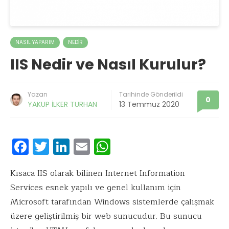
NASIL YAPARIM
NEDIR
IIS Nedir ve Nasıl Kurulur?
Yazan
Tarihinde Gönderildi
0
YAKUP İLKER TURHAN
13 Temmuz 2020
F
T
Li
E
W
ac
w
n
m
h
e
it
k
ai
at
Kısaca IIS olarak bilinen Internet Information
Services esnek yapılı ve genel kullanım için
b
te
e
l
s
Microsoft tarafından Windows sistemlerde çalışmak
o
r
dI
A
üzere geliştirilmiş bir web sunucudur. Bu sunucu
o
n
p