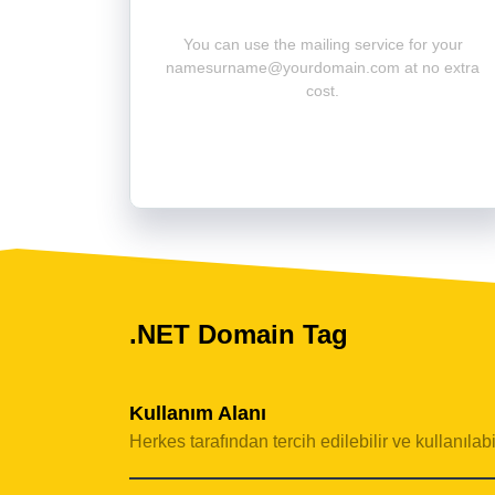
You can use the mailing service for your
namesurname@yourdomain.com
at no extra
cost.
.NET Domain Tag
Kullanım Alanı
Herkes tarafından tercih edilebilir ve kullanılabil