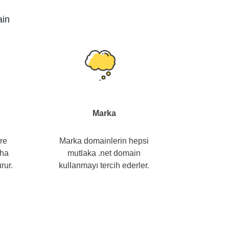
ain
Marka
ere
Marka domainlerin hepsi
aha
mutlaka .net domain
rur.
kullanmayı tercih ederler.