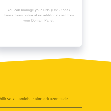
You can manage your DNS (DNS Zone)
transactions online at no additional cost from
your Domain Panel.
lir ve kullanılabilir alan adı uzantısıdır.