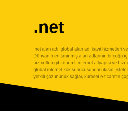
net
.net alan adı, global alan adı kayıt hizmetleri ve 
Dünyanın en tanınmış alan adlarının birçoğu iç
hizmetleri gibi önemli internet altyapısı ve hizm
global internet kök sunucusundan ikisini işletere
yetkili çözünürlük sağlar, küresel e-ticaretin ç