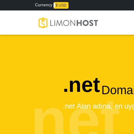
Currency
₺ TL
$ USD
net
Domai
.net Alan adına, en uyg