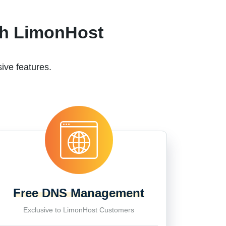
th LimonHost
ive features.
Free DNS Management
Exclusive to LimonHost Customers