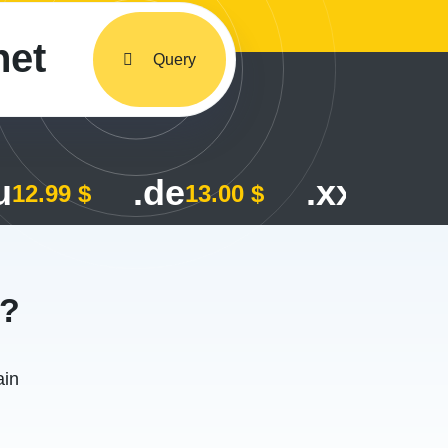
net
Query
u
.de
.xxx
12.99 $
13.00 $
115.00
n?
ain