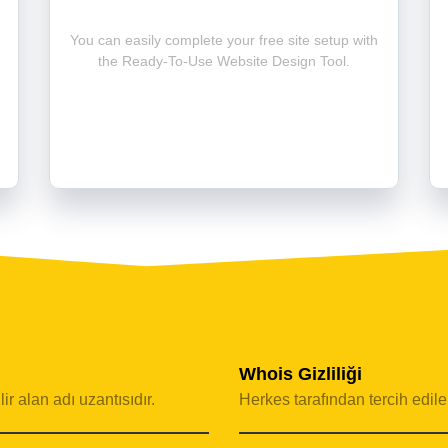
You can easily complete your free site setup with
the Ready-To-Use Website Design Tool.
Whois Gizliliği
ir alan adı uzantısıdır.
Herkes tarafından tercih edilebi