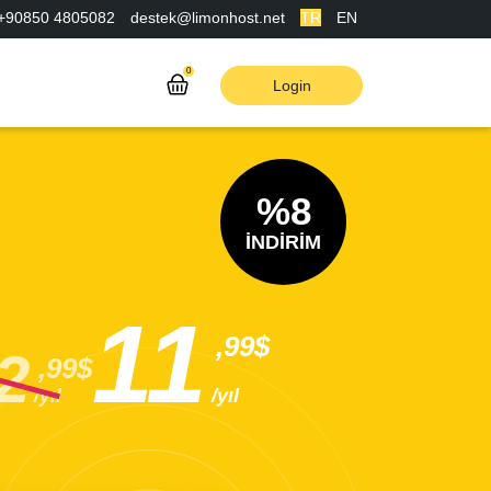
+90850 4805082
destek@limonhost.net
TR
EN
0
Login
%8
İNDİRİM
11
,99$
2
,99$
/yıl
/yıl