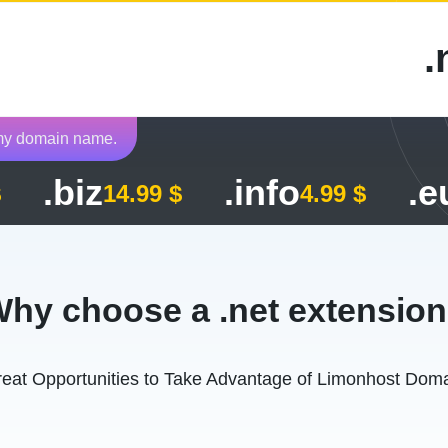
 my domain name.
.biz
.info
.e
$
14.99 $
4.99 $
hy choose a .net extensio
eat Opportunities to Take Advantage of Limonhost Dom