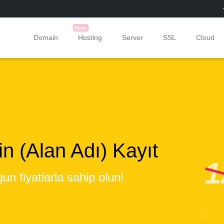
New
Domain
Hosting
Server
SSL
Cloud
n (Alan Adı) Kayıt
1
un fiyatlarla sahip olun!