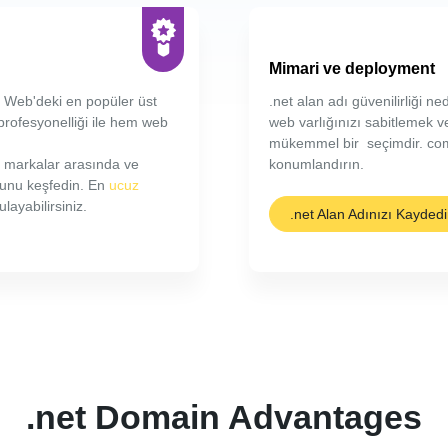
Mimari ve deployment
. Web'deki en popüler üst
.net alan adı güvenilirliği ne
 profesyonelliği ile hem web
web varlığınızı sabitlemek ve
mükemmel bir seçimdir. com
an markalar arasında ve
konumlandırın.
lunu keşfedin. En
ucuz
layabilirsiniz.
.net Alan Adınızı Kayded
.net Domain Advantages