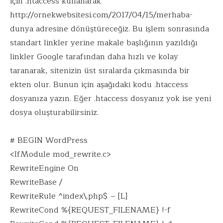
için .htaccess kullanarak
http://ornekwebsitesi.com/2017/04/15/merhaba-
dunya adresine dönüştüreceğiz. Bu işlem sonrasında
standart linkler yerine makale başlığının yazıldığı
linkler Google tarafından daha hızlı ve kolay
taranarak, sitenizin üst sıralarda çıkmasında bir
ekten olur. Bunun için aşağıdaki kodu .htaccess
dosyanıza yazın. Eğer .htaccess dosyanız yok ise yeni
dosya oluşturabilirsiniz.
# BEGIN WordPress
<IfModule mod_rewrite.c>
RewriteEngine On
RewriteBase /
RewriteRule ^index\.php$ – [L]
RewriteCond %{REQUEST_FILENAME} !-f