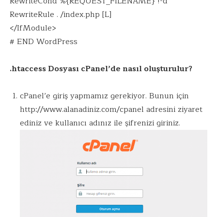
RewriteCond %{REQUEST_FILENAME} !-d
RewriteRule . /index.php [L]
</IfModule>
# END WordPress
.htaccess Dosyası cPanel’de nasıl oluşturulur?
cPanel’e giriş yapmamız gerekiyor. Bunun için
http://www.alanadiniz.com/cpanel adresini ziyaret
ediniz ve kullanıcı adınız ile şifrenizi giriniz.