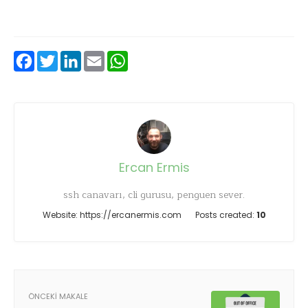
Facebook
Twitter
LinkedIn
Email
WhatsApp
Ercan Ermis
ssh canavarı, cli gurusu, penguen sever.
Website:
https://ercanermis.com
Posts created:
10
ÖNCEKI MAKALE