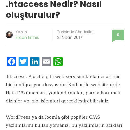
.htaccess Nedir? Nasıl
oluşturulur?
Yazan
Tarihinde Gönderildi
0
Ercan Ermis
21 Nisan 2017
F
T
Li
E
W
ac
w
n
m
h
e
it
k
ai
at
.htaccess, Apache gibi web servisini kullanıcıları için
bir konfigrasyon dosyasıdır. Kodlar ile websitenizde
b
te
e
l
s
Hata Dökümanları, yönlendirmeler, parola korumalı
o
r
dI
A
dizinler vb. gibi işlemleri gerçekleştirebilirsiniz.
o
n
p
k
p
WordPress ya da Joomla gibi popüler CMS
yazılımlarını kullanıyorsanız, bu yazılımların açıkları