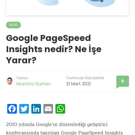
NEDIR
Google PageSpeed
Insights nedir? Ne İşe
Yarar?
Yazan
Tarihinde Gönderildi
0
Mustafa Gürhan
21 Mart 2021
F
T
Li
E
W
ac
w
n
m
h
e
it
k
ai
at
2010 yılında Google’ın düzenlediği geliştirici
konferansında tanıtılan Google PageSpeed Insights