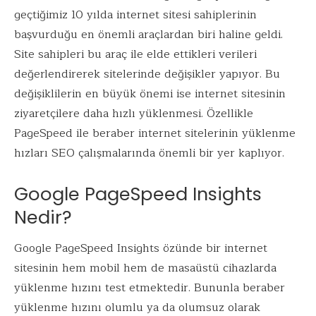
b
te
e
l
s
geçtiğimiz 10 yılda internet sitesi sahiplerinin
o
r
dI
A
başvurduğu en önemli araçlardan biri haline geldi.
o
n
p
Site sahipleri bu araç ile elde ettikleri verileri
k
p
değerlendirerek sitelerinde değişikler yapıyor. Bu
değişiklilerin en büyük önemi ise internet sitesinin
ziyaretçilere daha hızlı yüklenmesi. Özellikle
PageSpeed ile beraber internet sitelerinin yüklenme
hızları SEO çalışmalarında önemli bir yer kaplıyor.
Google PageSpeed Insights
Nedir?
Google PageSpeed Insights özünde bir internet
sitesinin hem mobil hem de masaüstü cihazlarda
yüklenme hızını test etmektedir. Bununla beraber
yüklenme hızını olumlu ya da olumsuz olarak