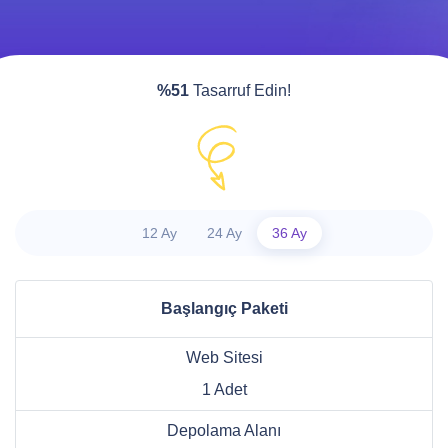
%51
Tasarruf Edin!
12 Ay
24 Ay
36 Ay
Başlangıç Paketi
Web Sitesi
1 Adet
Depolama Alanı