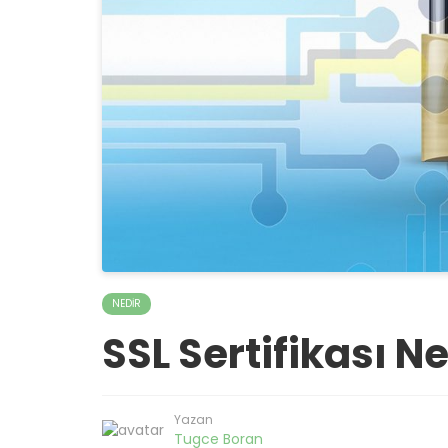
NEDIR
SSL Sertifikası N
Yazan
Tugce Boran