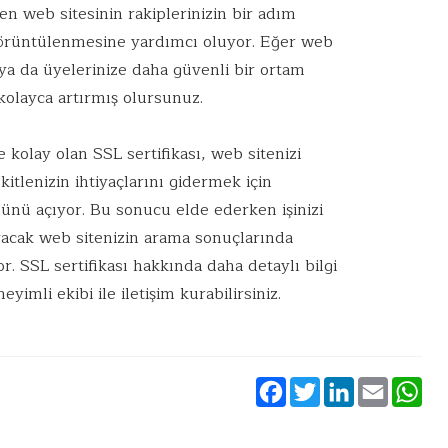
n web sitesinin rakiplerinizin bir adım
örüntülenmesine yardımcı oluyor. Eğer web
e ya da üyelerinize daha güvenli bir ortam
 kolayca artırmış olursunuz.
kolay olan SSL sertifikası, web sitenizi
itlenizin ihtiyaçlarını gidermek için
önünü açıyor. Bu sonucu elde ederken işinizi
layacak web sitenizin arama sonuçlarında
 SSL sertifikası hakkında daha detaylı bilgi
imli ekibi ile iletişim kurabilirsiniz.
Facebook
Twitter
Linke
Ema
W