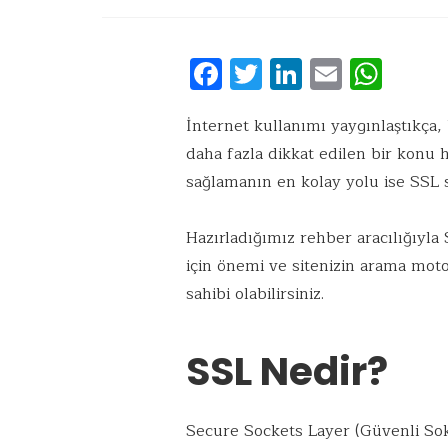
F
T
Li
E
W
ac
w
n
m
h
e
it
k
ai
at
İnternet kullanımı yaygınlaştıkça, 
daha fazla dikkat edilen bir konu 
b
te
e
l
s
sağlamanın en kolay yolu ise SSL s
o
r
dI
A
o
n
p
Hazırladığımız rehber aracılığıyla 
k
p
için önemi ve sitenizin arama motor
sahibi olabilirsiniz.
SSL Nedir?
Secure Sockets Layer (Güvenli Sok