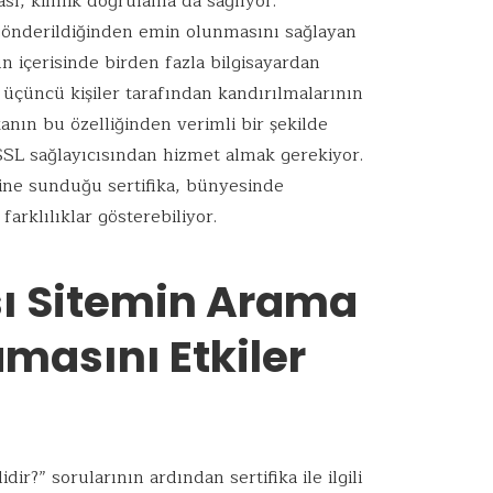
ası, kimlik doğrulama da sağlıyor.
gönderildiğinden emin olunmasını sağlayan
n içerisinde birden fazla bilgisayardan
i üçüncü kişiler tarafından kandırılmalarının
kanın bu özelliğinden verimli bir şekilde
 SSL sağlayıcısından hizmet almak gerekiyor.
ine sunduğu sertifika, bünyesinde
farklılıklar gösterebiliyor.
ası Sitemin Arama
masını Etkiler
r?” sorularının ardından sertifika ile ilgili