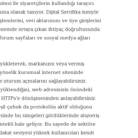
tesi ile ziyaretçilerin kullandığı tarayıcı
na olanak tanıyor. Dijital Sertifika ismiyle
şlemlerini, veri aktarımını ve üye girişlerini
dönemde ortaya çıkan ihtiyaç doğrultusunda
in forum sayfaları ve sosyal medya ağları
 yükleterek, markanızın veya vermiş
yönelik kurumsal internet sitenizde
de oturum açmalarını sağlayabilirsiniz.
 yüklendiğini, web adresinizin önündeki
TTPs’e dönüşmesinden anlayabilirsiniz.
eşil çubuk da protokolün aktif olduğunu
itesinde bu simgeleri gördüklerinde alışveriş
stekli hale geliyor. Bu sayede de sektöre
adakat seviyesi yüksek kullanıcıları kendi