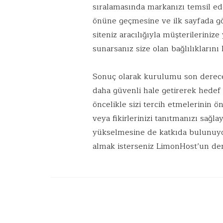
sıralamasında markanızı temsil ede
önüne geçmesine ve ilk sayfada g
siteniz aracılığıyla müşterileriniz
sunarsanız size olan bağlılıklarını
Sonuç olarak kurulumu son derece 
daha güvenli hale getirerek hedef k
öncelikle sizi tercih etmelerinin 
veya fikirlerinizi tanıtmanızı sağ
yükselmesine de katkıda bulunuyor.
almak isterseniz LimonHost’un deney