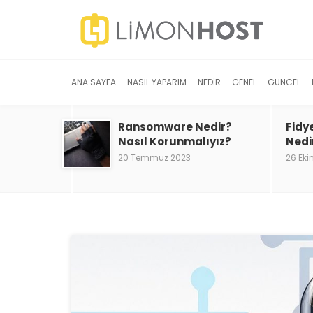
ANA SAYFA
NASIL YAPARIM
NEDIR
GENEL
GÜNCEL
Ransomware Nedir?
Fidy
Nasıl Korunmalıyız?
Nedi
20 Temmuz 2023
26 Eki