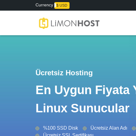
Currency
₺ TL
$ USD
Ücretsiz Hosting
En Uygun Fiyata 
Linux Sunucular
%100 SSD Disk
Ücretsiz Alan Adı
Ücretsiz SSL Sertifikası