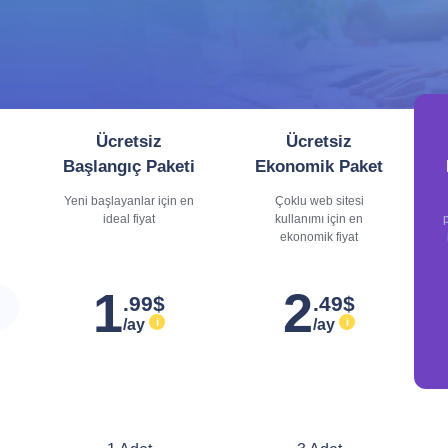
Ücretsiz
Ücretsiz
Başlangıç Paketi
Ekonomik Paket
Yeni başlayanlar için en
Çoklu web sitesi
ideal fiyat
kullanımı için en
p
ekonomik fiyat
1
2
.99$
.49$
/ay
/ay