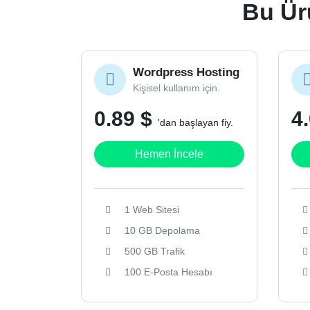
Bu Ürü
Wordpress Hosting
Kişisel kullanım için.
0.89 $
4
'dan başlayan fiy.
Hemen İncele
1 Web Sitesi
10 GB Depolama
500 GB Trafik
100 E-Posta Hesabı