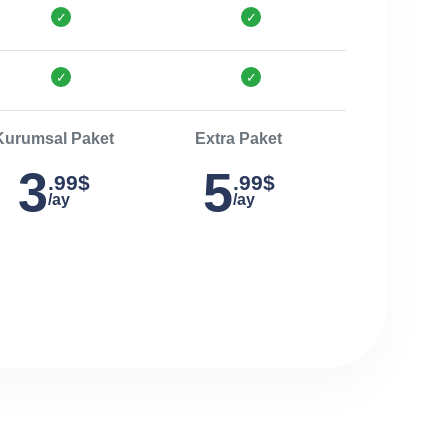
Kurumsal Paket
Extra Paket
3
5
.99$
.99$
/ay
/ay