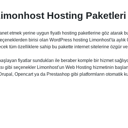
imonhost Hosting Paketleri
emanet etmek yerine uygun fiyatlı hosting paketlerine göz atarak 
al seçeneklerden birisi olan WordPress hosting Limonhost’ta aylık
ecek tüm özelliklere sahip bu pakette internet sitelerine özgür ve
aşlayan fiyatlar sundukları ile beraber komple bir hizmet sağlıy
ası gibi seçenekler Limonhost’un Web Hosting hizmetinin başlangı
upal, Opencart ya da Prestashop gibi platformların otomatik k