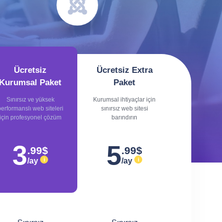
Ücretsiz
Ücretsiz Extra
Kurumsal Paket
Paket
Sınırsız ve yüksek
Kurumsal ihtiyaçlar için
erformanslı web siteleri
sınırsız web sitesi
için profesyonel çözüm
barındırın
3
5
.99$
.99$
/ay
/ay