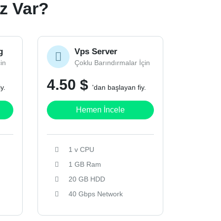
ız Var?
g
Vps Server
çin
Çoklu Barındırmalar İçin
4.50 $
y.
'dan başlayan fiy.
Hemen İncele
1 v CPU
1 GB Ram
20 GB HDD
40 Gbps Network