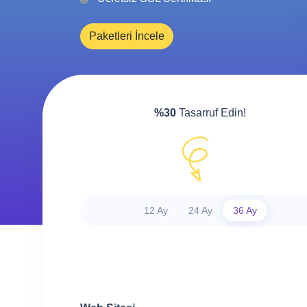
Paketleri İncele
%30
Tasarruf Edin!
12 Ay
24 Ay
36 Ay