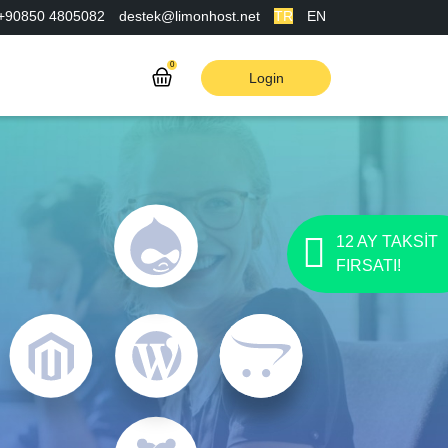
+90850 4805082
destek@limonhost.net
TR
EN
0
Login
12 AY TAKSİT
FIRSATI!