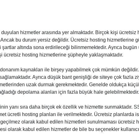
a duyulan hizmetler arasında yer almaktadır. Birçok kişi ücretsiz 
Ancak bu durum yersiz değildir. Ücretsiz hosting hizmetlerine 
 şartlar altında sona erdirileceği bilinmemektedir. Ayrıca bugün
i ücretsiz hosting hizmetlerine şüpheyle yaklaşmaktadır.
n donanım kaynakları ile birşey yapabilmek çok mümkün değildir
sağlamaktadır. Ayrıca düşük bant genişliği de siteye çok fazla 
etlerinden uzak durmak gerekmektedir. Genelde oldukça küçük boy
sağladığı depolama alanları için fazla büyük hale gelebilmektedir
nin yanı sıra daha birçok ek özellik ve hizmette sunmaktadır. SS
et ücretli hosting planları ile verilmektedir. Ücretsiz planlarda 
zgeçilmez olarak kabul edilen hizmetleri sunulmaması ücretsiz h
si olarak kabul edilen hizmetler de bile bu seçenekler kullanıc