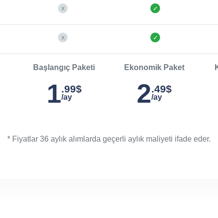
Başlangıç Paketi
Ekonomik Paket
1
2
.99$
.49$
/ay
/ay
* Fiyatlar 36 aylık alımlarda geçerli aylık maliyeti ifade eder.