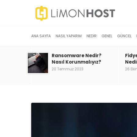
ANA SAYFA
NASIL YAPARIM
NEDIR
GENEL
GÜNCEL
Ransomware Nedir?
Fidy
Nasıl Korunmalıyız?
Nedi
20 Temmuz 2023
26 Eki