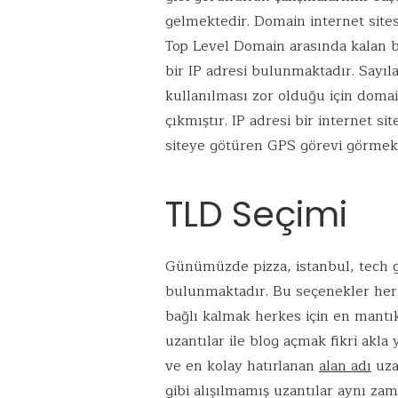
k
p
gelmektedir. Domain internet sites
Top Level Domain arasında kalan b
bir IP adresi bulunmaktadır. Sayıl
kullanılması zor olduğu için domain
çıkmıştır. IP adresi bir internet si
siteye götüren GPS görevi görmek
TLD Seçimi
Günümüzde pizza, istanbul, tech g
bulunmaktadır. Bu seçenekler her n
bağlı kalmak herkes için en mantıkl
uzantılar ile blog açmak fikri akla
ve en kolay hatırlanan
alan adı
uza
gibi alışılmamış uzantılar aynı za