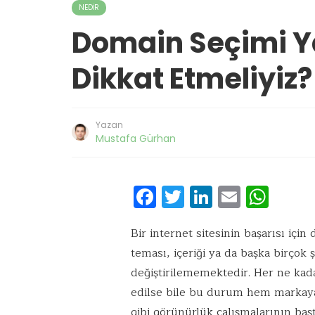
NEDIR
Domain Seçimi Y
Dikkat Etmeliyiz?
Yazan
Mustafa Gürhan
F
T
Li
E
W
ac
w
n
m
h
e
it
k
ai
at
Bir internet sitesinin başarısı içi
teması, içeriği ya da başka birçok 
b
te
e
l
s
değiştirilememektedir. Her ne kada
o
r
dI
A
edilse bile bu durum hem markay
o
n
p
gibi görünürlük çalışmalarının ba