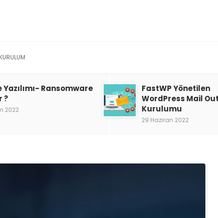
KURULUM
e Yazılımı- Ransomware
FastWP Yönetilen
r ?
WordPress Mail Ou
Kurulumu
m 2022
29 Haziran 2022