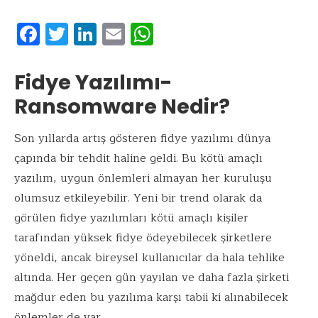
F
T
Li
E
W
ac
w
n
m
h
e
it
k
ai
at
Fidye Yazılımı-
b
te
e
l
s
Ransomware Nedir?
o
r
dI
A
o
n
p
Son yıllarda artış gösteren fidye yazılımı dünya
çapında bir tehdit haline geldi. Bu kötü amaçlı
k
p
yazılım, uygun önlemleri almayan her kuruluşu
olumsuz etkileyebilir. Yeni bir trend olarak da
görülen fidye yazılımları kötü amaçlı kişiler
tarafından yüksek fidye ödeyebilecek şirketlere
yöneldi, ancak bireysel kullanıcılar da hala tehlike
altında. Her geçen gün yayılan ve daha fazla şirketi
mağdur eden bu yazılıma karşı tabii ki alınabilecek
önlemler de var.