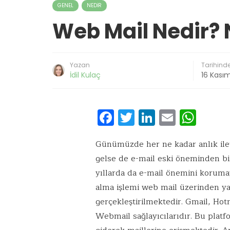
GENEL
NEDIR
Web Mail Nedir? 
Yazan
Tarihind
İdil Kulaç
16 Kası
F
T
Li
E
W
ac
w
n
m
h
e
it
k
ai
at
Günümüzde her ne kadar anlık ile
gelse de e-mail eski öneminden 
b
te
e
l
s
yıllarda da e-mail önemini korum
o
r
dI
A
alma işlemi web mail üzerinden ya
o
n
p
gerçekleştirilmektedir. Gmail, Hotm
k
p
Webmail sağlayıcılarıdır. Bu platfo