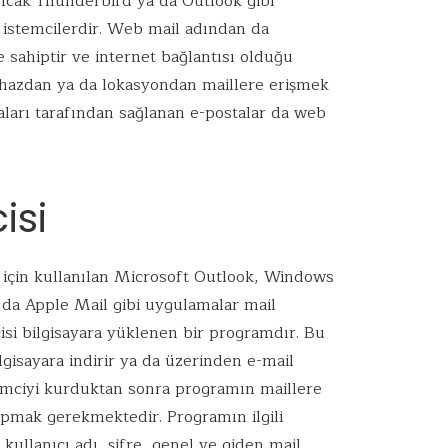
Ancak Thunderbird ya da Outlook gibi
 istemcilerdir. Web mail adından da
e sahiptir ve internet bağlantısı olduğu
cihazdan ya da lokasyondan maillere erişmek
ları tarafından sağlanan e-postalar da web
isi
çin kullanılan Microsoft Outlook, Windows
 da Apple Mail gibi uygulamalar mail
cisi bilgisayara yüklenen bir programdır. Bu
lgisayara indirir ya da üzerinden e-mail
emciyi kurduktan sonra programın maillere
yapmak gerekmektedir. Programın ilgili
kullanıcı adı, şifre, genel ve giden mail