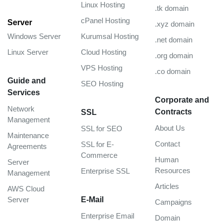
Linux Hosting
.tk domain
cPanel Hosting
Server
.xyz domain
Windows Server
Kurumsal Hosting
.net domain
Linux Server
Cloud Hosting
.org domain
VPS Hosting
.co domain
Guide and
SEO Hosting
Services
Corporate and
Network
Contracts
SSL
Management
About Us
SSL for SEO
Maintenance
Contact
SSL for E-
Agreements
Commerce
Human
Server
Resources
Enterprise SSL
Management
Articles
AWS Cloud
Server
E-Mail
Campaigns
Enterprise Email
Domain