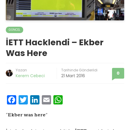
GÜNCEL
İETT Hacklendi – Ekber
Was Here
Yazan
Tarihinde Gönderildi
0
Kerem Cebeci
21 Mart 2016
F
T
Li
E
W
ac
w
n
m
h
e
it
k
ai
at
“
Ekber was here
”
b
te
e
l
s