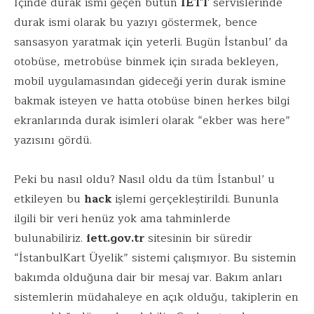
İçinde durak ismi geçen bütün
İETT
servislerinde
o
r
dI
A
durak ismi olarak bu yazıyı göstermek, bence
o
n
p
sansasyon yaratmak için yeterli. Bugün İstanbul’ da
k
p
otobüse, metrobüse binmek için sırada bekleyen,
mobil uygulamasından gideceği yerin durak ismine
bakmak isteyen ve hatta otobüse binen herkes bilgi
ekranlarında durak isimleri olarak “ekber was here”
yazısını gördü.
Peki bu nasıl oldu? Nasıl oldu da tüm İstanbul’ u
etkileyen bu
hack
işlemi gerçekleştirildi. Bununla
ilgili bir veri henüz yok ama tahminlerde
bulunabiliriz.
iett.gov.tr
sitesinin bir süredir
“İstanbulKart Üyelik” sistemi çalışmıyor. Bu sistemin
bakımda olduğuna dair bir mesaj var. Bakım anları
sistemlerin müdahaleye en açık olduğu, takiplerin en