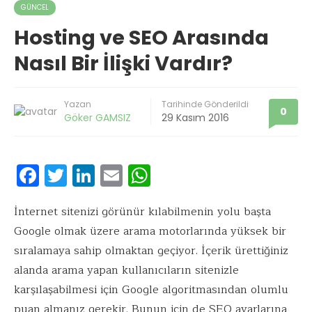
GÜNCEL
Hosting ve SEO Arasında
Nasıl Bir İlişki Vardır?
Yazan
Tarihinde Gönderildi
0
Göker GAMSIZ
29 Kasım 2016
F
T
Li
E
W
ac
w
n
m
h
e
it
k
ai
at
İnternet sitenizi görünür kılabilmenin yolu başta
Google olmak üzere arama motorlarında yüksek bir
b
te
e
l
s
sıralamaya sahip olmaktan geçiyor. İçerik ürettiğiniz
o
r
dI
A
alanda arama yapan kullanıcıların sitenizle
o
n
p
karşılaşabilmesi için Google algoritmasından olumlu
k
p
puan almanız gerekir. Bunun için de SEO ayarlarına