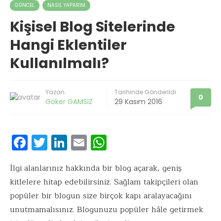
GÜNCEL
NASIL YAPARIM
Kişisel Blog Sitelerinde
Hangi Eklentiler
Kullanılmalı?
Yazan
Tarihinde Gönderildi
0
Göker GAMSIZ
29 Kasım 2016
F
T
Li
E
W
ac
w
n
m
h
e
it
k
ai
at
İlgi alanlarınız hakkında bir blog açarak, geniş
kitlelere hitap edebilirsiniz. Sağlam takipçileri olan
b
te
e
l
s
popüler bir blogun size birçok kapı aralayacağını
o
r
dI
A
unutmamalısınız. Blogunuzu popüler hâle getirmek