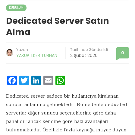
KURULUM
Dedicated Server Satın
Alma
Yazan
Tarihinde Gönderildi
0
YAKUP İLKER TURHAN
2 Şubat 2020
F
T
Li
E
W
ac
w
n
m
h
e
it
k
ai
at
Dedicated server sadece bir kullanıcıya kiralanan
sunucu anlamına gelmektedir. Bu nedenle dedicated
b
te
e
l
s
serverlar diğer sunucu seçeneklerine göre daha
o
r
dI
A
pahalıdır ancak kendine göre bazı avantajları
o
n
p
bulunmaktadır. Özellikle fazla kaynağa ihtiyaç duyan