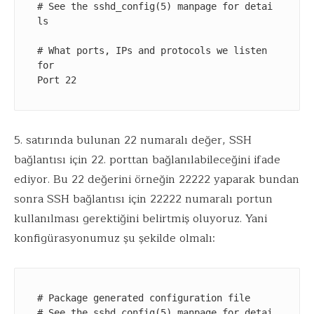
# See the sshd_config(5) manpage for detai
ls

# What ports, IPs and protocols we listen 
for

Port 22
5. satırında bulunan 22 numaralı değer, SSH
bağlantısı için 22. porttan bağlanılabileceğini ifade
ediyor. Bu 22 değerini örneğin 22222 yaparak bundan
sonra SSH bağlantısı için 22222 numaralı portun
kullanılması gerektiğini belirtmiş oluyoruz. Yani
konfigürasyonumuz şu şekilde olmalı:
# Package generated configuration file

# See the sshd_config(5) manpage for detai