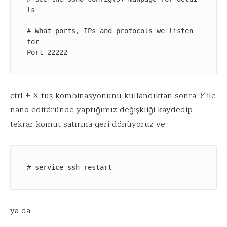
ls

# What ports, IPs and protocols we listen 
for

Port 22222
ctrl + X tuş kombinasyonunu kullandıktan sonra
Y
ile
nano editöründe yaptığımız değişkliği kaydedip
tekrar komut satırına geri dönüyoruz ve
# service ssh restart
ya da