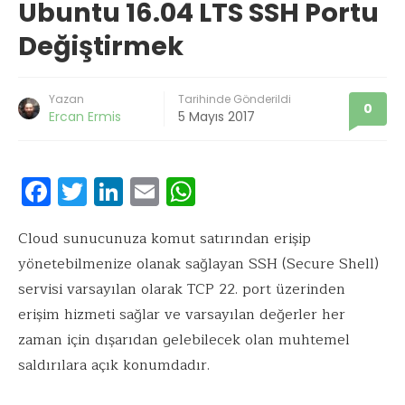
Ubuntu 16.04 LTS SSH Portu
Değiştirmek
Yazan
Tarihinde Gönderildi
0
Ercan Ermis
5 Mayıs 2017
F
T
Li
E
W
ac
w
n
m
h
e
it
k
ai
at
Cloud sunucunuza komut satırından erişip
yönetebilmenize olanak sağlayan SSH (Secure Shell)
b
te
e
l
s
servisi varsayılan olarak TCP 22. port üzerinden
o
r
dI
A
erişim hizmeti sağlar ve varsayılan değerler her
o
n
p
zaman için dışarıdan gelebilecek olan muhtemel
k
p
saldırılara açık konumdadır.