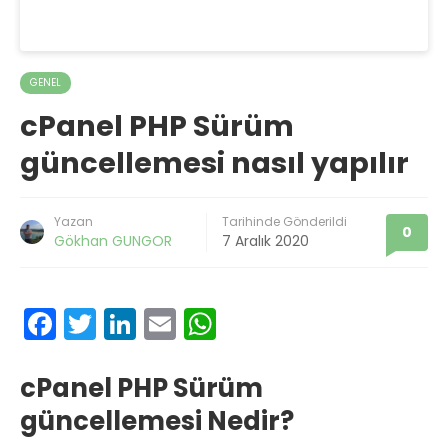
GENEL
cPanel PHP Sürüm
güncellemesi nasıl yapılır
Yazan
Tarihinde Gönderildi
0
Gökhan GUNGOR
7 Aralık 2020
F
T
Li
E
W
ac
w
n
m
h
e
it
k
ai
at
cPanel PHP Sürüm
b
te
e
l
s
güncellemesi Nedir?