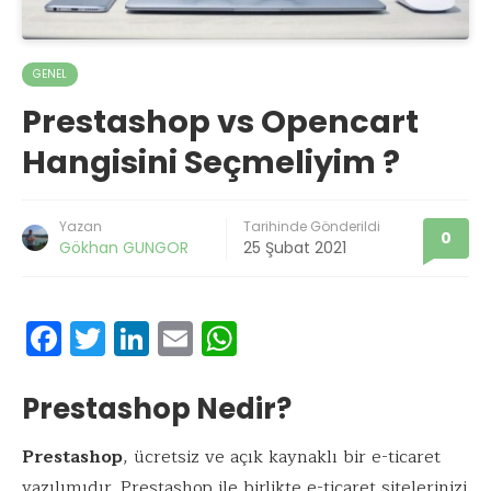
GENEL
Prestashop vs Opencart
Hangisini Seçmeliyim ?
Yazan
Tarihinde Gönderildi
0
Gökhan GUNGOR
25 Şubat 2021
F
T
Li
E
W
ac
w
n
m
h
e
it
k
ai
at
Prestashop Nedir?
b
te
e
l
s
Prestashop
, ücretsiz ve açık kaynaklı bir e-ticaret
o
r
dI
A
yazılımıdır. Prestashop ile birlikte e-ticaret sitelerinizi