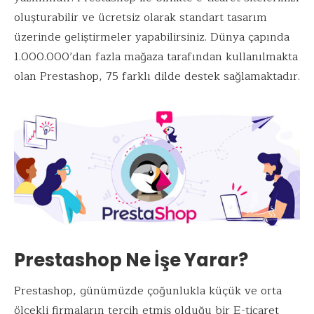
o
n
p
oluşturabilir ve ücretsiz olarak standart tasarım
k
p
üzerinde geliştirmeler yapabilirsiniz. Dünya çapında
1.000.000’dan fazla mağaza tarafından kullanılmakta
olan Prestashop, 75 farklı dilde destek sağlamaktadır.
Prestashop Ne İşe Yarar?
Prestashop, günümüzde çoğunlukla küçük ve orta
ölçekli firmaların tercih etmiş olduğu bir E-ticaret