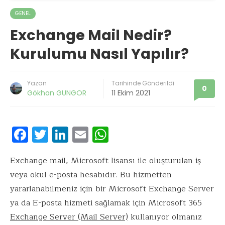
GENEL
Exchange Mail Nedir?
Kurulumu Nasıl Yapılır?
Yazan
Tarihinde Gönderildi
0
Gökhan GUNGOR
11 Ekim 2021
F
T
Li
E
W
ac
w
n
m
h
e
it
k
ai
at
Exchange mail, Microsoft lisansı ile oluşturulan iş
veya okul e-posta hesabıdır. Bu hizmetten
b
te
e
l
s
yararlanabilmeniz için bir Microsoft Exchange Server
o
r
dI
A
ya da E-posta hizmeti sağlamak için Microsoft 365
o
n
p
Exchange Server (Mail Server)
kullanıyor olmanız