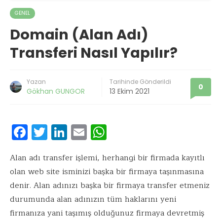
GENEL
Domain (Alan Adı)
Transferi Nasıl Yapılır?
Yazan
Tarihinde Gönderildi
0
Gökhan GUNGOR
13 Ekim 2021
F
T
Li
E
W
ac
w
n
m
h
e
it
k
ai
at
Alan adı transfer işlemi, herhangi bir firmada kayıtlı
olan web site isminizi başka bir firmaya taşınmasına
b
te
e
l
s
denir. Alan adınızı başka bir firmaya transfer etmeniz
o
r
dI
A
durumunda alan adınızın tüm haklarını yeni
o
n
p
firmanıza yani taşımış olduğunuz firmaya devretmiş