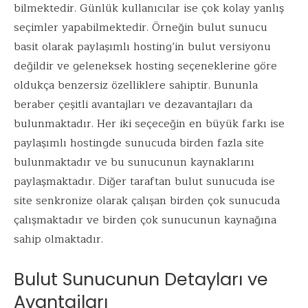
o
r
dI
A
bilmektedir. Günlük kullanıcılar ise çok kolay yanlış
o
n
p
seçimler yapabilmektedir. Örneğin bulut sunucu
k
p
basit olarak paylaşımlı hosting’in bulut versiyonu
değildir ve geleneksek hosting seçeneklerine göre
oldukça benzersiz özelliklere sahiptir. Bununla
beraber çeşitli avantajları ve dezavantajları da
bulunmaktadır. Her iki seçeceğin en büyük farkı ise
paylaşımlı hostingde sunucuda birden fazla site
bulunmaktadır ve bu sunucunun kaynaklarını
paylaşmaktadır. Diğer taraftan bulut sunucuda ise
site senkronize olarak çalışan birden çok sunucuda
çalışmaktadır ve birden çok sunucunun kaynağına
sahip olmaktadır.
Bulut Sunucunun Detayları ve
Avantajları