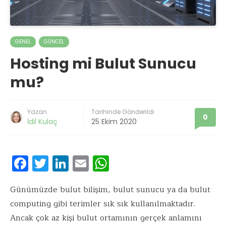
GENEL
GÜNCEL
Hosting mi Bulut Sunucu
mu?
Yazan
Tarihinde Gönderildi
0
İdil Kulaç
25 Ekim 2020
F
T
Li
E
W
ac
w
n
m
h
e
it
k
ai
at
Günümüzde bulut bilişim, bulut sunucu ya da bulut
computing gibi terimler sık sık kullanılmaktadır.
b
te
e
l
s
Ancak çok az kişi bulut ortamının gerçek anlamını