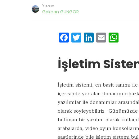
Yazan
Gökhan GUNGOR
F
T
Li
E
W
ac
w
n
m
h
e
it
k
ai
at
İşletim Siste
b
te
e
l
s
o
r
dI
A
o
n
p
İşletim sistemi, en basit tanımı il
k
p
içerisinde yer alan donanım cihazla
yazılımlar ile donanımlar arasındak
olarak söyleyebiliriz. Günümüzde i
bulunan bir yazılım olarak kullanı
arabalarda, video oyun konsolların
saatlerinde bile işletim sistemi bu