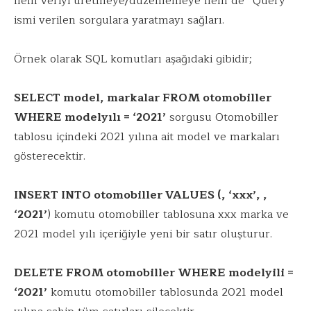
hem veriyi üretmeye/düzenlemeye hem de “Query”
ismi verilen sorgulara yaratmayı sağları.
Örnek olarak SQL komutları aşağıdaki gibidir;
SELECT model, markalar FROM otomobiller
WHERE modelyılı = ‘2021’
sorgusu Otomobiller
tablosu içindeki 2021 yılına ait model ve markaları
gösterecektir.
INSERT INTO otomobiller VALUES (, ‘xxx’, ,
‘2021’
) komutu otomobiller tablosuna xxx marka ve
2021 model yılı içeriğiyle yeni bir satır oluşturur.
DELETE FROM otomobiller WHERE modelyili =
‘2021’
komutu otomobiller tablosunda 2021 model