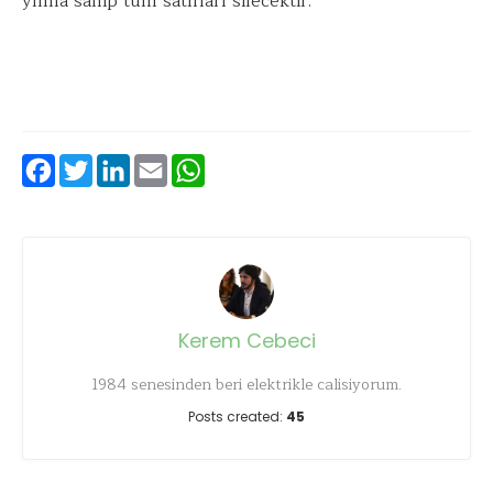
yılına sahip tüm satırları silecektir.
Facebook
Twitter
LinkedIn
Email
WhatsApp
Kerem Cebeci
1984 senesinden beri elektrikle calisiyorum.
Posts created:
45