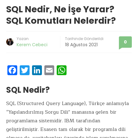
SQL Nedir, Ne İşe Yarar?
SQL Komutları Nelerdir?
Yazan
Tarihinde Gönderildi
0
Kerem Cebeci
18 Ağustos 2021
F
T
Li
E
W
ac
w
n
m
h
e
it
k
ai
at
SQL Nedir?
b
te
e
l
s
SQL (Structured Query Language), Türkçe anlamıyla
o
r
dI
A
“Yapılandırılmış Sorgu Dili” manasına gelen bir
o
n
p
programlama sistemidir. IBM tarafından
k
p
geliştirilmiştir. Esasen tam olarak bir programla dili
olmasa da, veritabanları üzerinde işlem yapılmasına