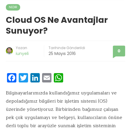
NEDIR
Cloud OS Ne Avantajlar
Sunuyor?
Yazan
Tarihinde Gönderildi
0
iunyeli
25 Mayıs 2016
F
T
Li
E
W
ac
w
n
m
h
e
it
k
ai
at
Bilgisayarlarımızda kullandığımız uygulamaları ve
depoladığımız bilgileri bir işletim sistemi (OS)
b
te
e
l
s
üzerinde yönetiyoruz. Birbirinden bağımsız çalışan
o
r
dI
A
pek çok uygulamayı ve belgeyi, kullanıcıların önüne
o
n
p
derli toplu bir arayüzle sunmak işletim sisteminin