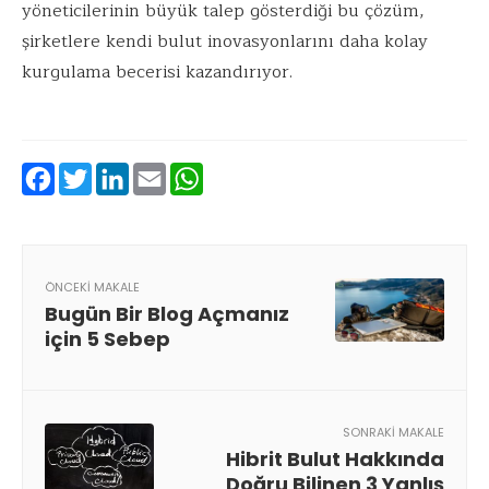
yöneticilerinin büyük talep gösterdiği bu çözüm,
şirketlere kendi bulut inovasyonlarını daha kolay
kurgulama becerisi kazandırıyor.
Facebook
Twitter
LinkedIn
Email
WhatsApp
ÖNCEKI MAKALE
Bugün Bir Blog Açmanız
için 5 Sebep
SONRAKI MAKALE
Hibrit Bulut Hakkında
Doğru Bilinen 3 Yanlış