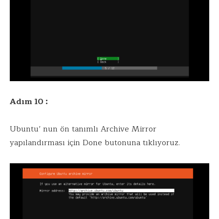
Adım 10 :
Ubuntu’ nun ön tanımlı Archive Mirror
yapılandırması için Done butonuna tıklıyoruz.