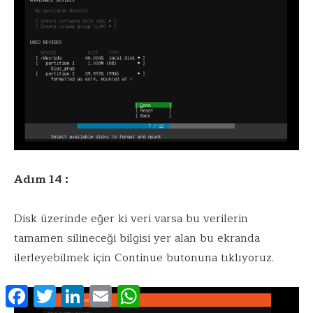
Adım 14 :
Disk üzerinde eğer ki veri varsa bu verilerin
tamamen silineceği bilgisi yer alan bu ekranda
ilerleyebilmek için Continue butonuna tıklıyoruz.
Facebook
Twitter
LinkedIn
Email
WhatsApp