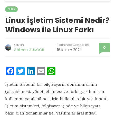
NEDIR
Linux İşletim Sistemi Nedir?
Windows ile Linux Farkı
Yazan
Tarihinde Gönderildi
0
Gökhan GUNGOR
16 Kasım 2021
F
T
Li
E
W
ac
w
n
m
h
e
it
k
ai
at
İşletim Sistemi, bir bilgisayarın donanımlarının
çalışabilmesi, yönetilebilmesi ve farklı yazılımların
b
te
e
l
s
kullanımı yapılabilmesi için kullanılan bir yazılımdır.
o
r
dI
A
İşletim sistemleri, bilgisayar içinde ve bilgisayara
o
n
p
bağlı olan donanımlar ile, yazılımlar arasındaki