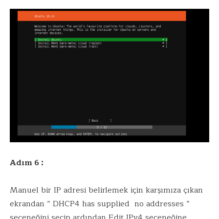
Adım 6 :
Manuel bir IP adresi belirlemek için karşımıza çıkan
ekrandan ” DHCP4 has supplied no addresses ”
seçeneğini seçip ardından Edit IPv4 seçeneğine