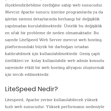
b
te
e
l
s
ölçeklendirilebilme özelliğine sahip web sunucudur.
o
r
dI
A
Mevcut Apache sunucu üzerine programlarda ya da
o
n
p
işletim sistemi detaylarında herhangi bir değişiklik
k
p
yapılmadan kurulabilmektedir. Üstelik bu değişiklik
en ufak bir probleme de neden olmamaktadır. Bu
sayede LiteSpeed Web Server mevcut web hosting
platformundaki büyük bir darboğazı ortadan
kaldırabilmek için kullanılabilmektedir. Geniş çaplı
özellikleri ve kolay kullanılabilir web admin konsolu
sayesinde etkili bir web hosting altyapısı oluşturmak
için tercih edilmektedir.
LiteSpeed Nedir?
Litespeed, Apache yerine kullanılabilecek yüksek
hızlı web sunucudur. Yüksek performansı nedeniyle