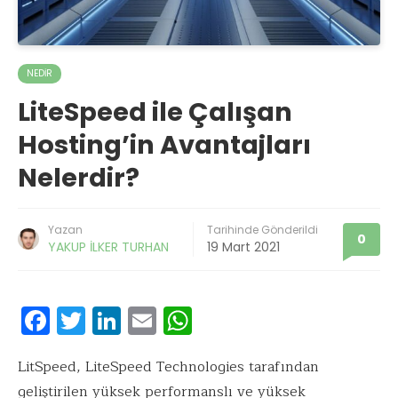
NEDIR
LiteSpeed ile Çalışan
Hosting’in Avantajları
Nelerdir?
Yazan
Tarihinde Gönderildi
0
YAKUP İLKER TURHAN
19 Mart 2021
F
T
Li
E
W
ac
w
n
m
h
e
it
k
ai
at
LitSpeed, LiteSpeed Technologies tarafından
geliştirilen yüksek performanslı ve yüksek