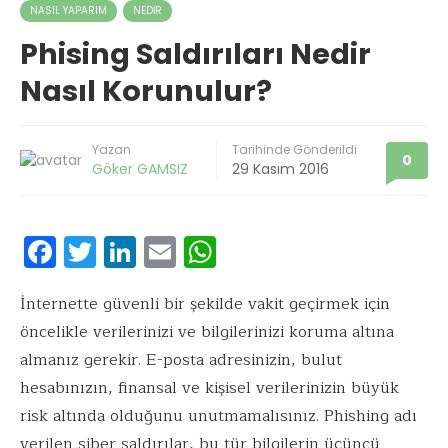
NASIL YAPARIM
NEDIR
Phising Saldırıları Nedir
Nasıl Korunulur?
Yazan
Tarihinde Gönderildi
0
Göker GAMSIZ
29 Kasım 2016
F
T
Li
E
W
ac
w
n
m
h
e
it
k
ai
at
İnternette güvenli bir şekilde vakit geçirmek için
öncelikle verilerinizi ve bilgilerinizi koruma altına
b
te
e
l
s
almanız gerekir. E-posta adresinizin, bulut
o
r
dI
A
hesabınızın, finansal ve kişisel verilerinizin büyük
o
n
p
risk altında olduğunu unutmamalısınız. Phishing adı
k
p
verilen siber saldırılar, bu tür bilgilerin üçüncü