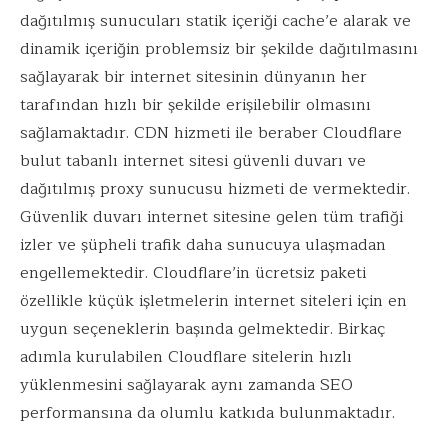
b
te
e
l
s
dağıtılmış sunucuları statik içeriği cache’e alarak ve
o
r
dI
A
dinamik içeriğin problemsiz bir şekilde dağıtılmasını
o
n
p
sağlayarak bir internet sitesinin dünyanın her
k
p
tarafından hızlı bir şekilde erişilebilir olmasını
sağlamaktadır. CDN hizmeti ile beraber Cloudflare
bulut tabanlı internet sitesi güvenli duvarı ve
dağıtılmış proxy sunucusu hizmeti de vermektedir.
Güvenlik duvarı internet sitesine gelen tüm trafiği
izler ve şüpheli trafik daha sunucuya ulaşmadan
engellemektedir. Cloudflare’in ücretsiz paketi
özellikle küçük işletmelerin internet siteleri için en
uygun seçeneklerin başında gelmektedir. Birkaç
adımla kurulabilen Cloudflare sitelerin hızlı
yüklenmesini sağlayarak aynı zamanda SEO
performansına da olumlu katkıda bulunmaktadır.