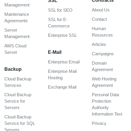
Contracts
SSL
Management
About Us
SSL for SEO
Maintenance
Contact
SSL for E-
Agreements
Commerce
Human
Server
Resources
Enterprise SSL
Management
Articles
AWS Cloud
Server
E-Mail
Campaigns
Enterprise Email
Domain
Backup
Agreement
Enterprise Mail
Hosting
Cloud Backup
Web Hosting
Services
Agreement
Exchange Mail
Cloud Backup
Personal Data
Service for
Protection
Servers
Authority
Information Text
Cloud Backup
Service for SQL
Privacy
Servers