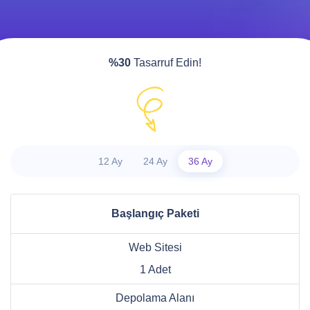
%30
Tasarruf Edin!
12 Ay
24 Ay
36 Ay
Başlangıç Paketi
Web Sitesi
1 Adet
Depolama Alanı