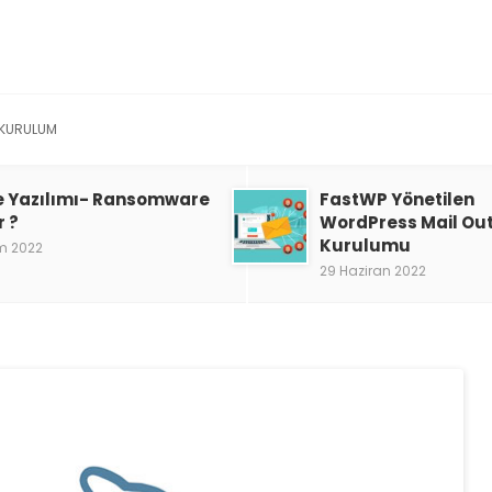
KURULUM
e Yazılımı- Ransomware
FastWP Yönetilen
r ?
WordPress Mail Ou
Kurulumu
m 2022
29 Haziran 2022