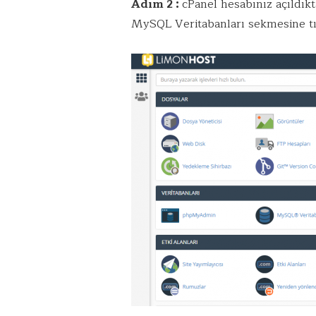
Adım 2 :
cPanel hesabınız açıldıkt
MySQL Veritabanları sekmesine tık