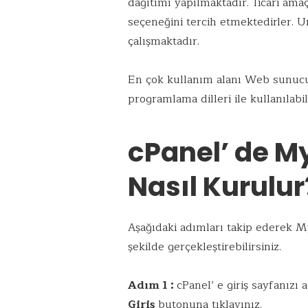
dağıtımı yapılmaktadır. Ticari amaç
k
p
seçeneğini tercih etmektedirler. 
çalışmaktadır.
En çok kullanım alanı Web sunucul
programlama dilleri ile kullanılabili
cPanel’ de M
Nasıl Kurulur
Aşağıdaki adımları takip ederek 
şekilde gerçekleştirebilirsiniz.
Adım 1 :
cPanel’ e giriş sayfanızı 
Giriş
butonuna tıklayınız.