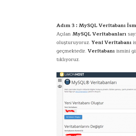
Adım 3 : MySQL Veritabanı İsm
Açılan
MySQL Veritabanları
sayf
oluşturuyoruz.
Yeni Veritabanı
i
geçmektedir.
Veritabanı
ismini g
tıklıyoruz.