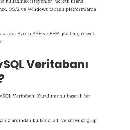
la kullanmak isteyenler, ücretli lisans
Unix, OS/2 ve Windows tabanlı platformlarda
arıdır. Ayrıca ASP ve PHP gibi bir çok web
r.
ySQL Veritabanı
?
MySQL Veritabanı Kurulumunu başarılı bir
açınız ardından kullanıcı adı ve şifrenizi girip