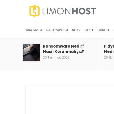
ANA SAYFA
NASIL YAPARIM
NEDIR
GENEL
GÜNCEL
Ransomware Nedir?
Fidy
Nasıl Korunmalıyız?
Nedi
20 Temmuz 2023
26 Eki