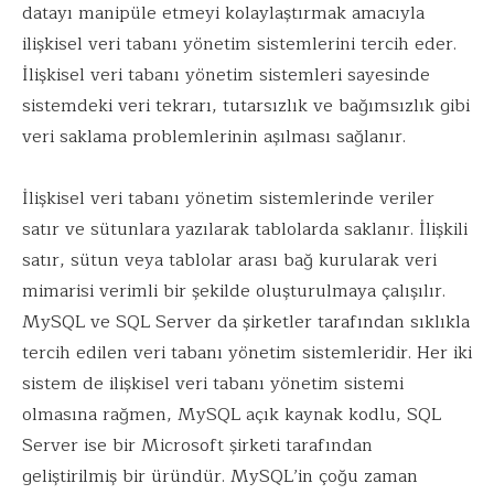
datayı manipüle etmeyi kolaylaştırmak amacıyla
b
te
e
l
s
ilişkisel veri tabanı yönetim sistemlerini tercih eder.
o
r
dI
A
İlişkisel veri tabanı yönetim sistemleri sayesinde
o
n
p
sistemdeki veri tekrarı, tutarsızlık ve bağımsızlık gibi
k
p
veri saklama problemlerinin aşılması sağlanır.
İlişkisel veri tabanı yönetim sistemlerinde veriler
satır ve sütunlara yazılarak tablolarda saklanır. İlişkili
satır, sütun veya tablolar arası bağ kurularak veri
mimarisi verimli bir şekilde oluşturulmaya çalışılır.
MySQL ve SQL Server da şirketler tarafından sıklıkla
tercih edilen veri tabanı yönetim sistemleridir. Her iki
sistem de ilişkisel veri tabanı yönetim sistemi
olmasına rağmen, MySQL açık kaynak kodlu, SQL
Server ise bir Microsoft şirketi tarafından
geliştirilmiş bir üründür. MySQL’in çoğu zaman