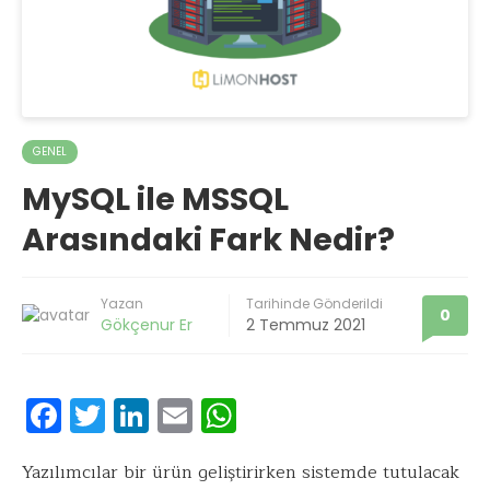
GENEL
MySQL ile MSSQL
Arasındaki Fark Nedir?
Yazan
Tarihinde Gönderildi
0
Gökçenur Er
2 Temmuz 2021
F
T
Li
E
W
ac
w
n
m
h
e
it
k
ai
at
Yazılımcılar bir ürün geliştirirken sistemde tutulacak