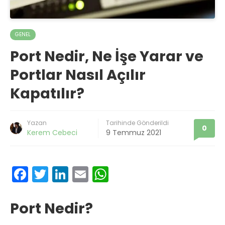
GENEL
Port Nedir, Ne İşe Yarar ve
Portlar Nasıl Açılır
Kapatılır?
Yazan
Tarihinde Gönderildi
0
Kerem Cebeci
9 Temmuz 2021
F
T
Li
E
W
ac
w
n
m
h
e
it
k
ai
at
Port Nedir?
b
te
e
l
s