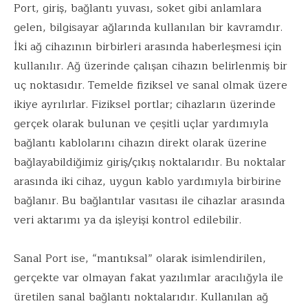
Port, giriş, bağlantı yuvası, soket gibi anlamlara
o
r
dI
A
gelen, bilgisayar ağlarında kullanılan bir kavramdır.
o
n
p
İki ağ cihazının birbirleri arasında haberleşmesi için
k
p
kullanılır. Ağ üzerinde çalışan cihazın belirlenmiş bir
uç noktasıdır. Temelde fiziksel ve sanal olmak üzere
ikiye ayrılırlar. Fiziksel portlar; cihazların üzerinde
gerçek olarak bulunan ve çeşitli uçlar yardımıyla
bağlantı kablolarını cihazın direkt olarak üzerine
bağlayabildiğimiz giriş/çıkış noktalarıdır. Bu noktalar
arasında iki cihaz, uygun kablo yardımıyla birbirine
bağlanır. Bu bağlantılar vasıtası ile cihazlar arasında
veri aktarımı ya da işleyişi kontrol edilebilir.
Sanal Port ise, “mantıksal” olarak isimlendirilen,
gerçekte var olmayan fakat yazılımlar aracılığyla ile
üretilen sanal bağlantı noktalarıdır. Kullanılan ağ