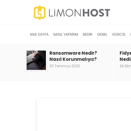
ANA SAYFA
NASIL YAPARIM
NEDIR
GENEL
GÜNCEL
Ransomware Nedir?
Fidy
Nasıl Korunmalıyız?
Nedi
20 Temmuz 2023
26 Eki