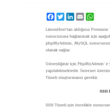
F
T
Li
E
W
ac
w
n
m
h
e
it
k
ai
at
LimonHost’tan aldığınız Premium
sunucusuna bağlanmak için aşağıdak
b
te
e
l
s
phpMyAdmin, MySQL sunucunuzu 
o
r
dI
A
olanak sağlar.
o
n
p
k
p
Güvenliğiniz için PhpMyAdmin’ e y
yapılabilmektedir. İnternet üzerin
Tüneli oluşturmanız gerekir.
SSH 
SSH Tüneli için öncelikle sunucun