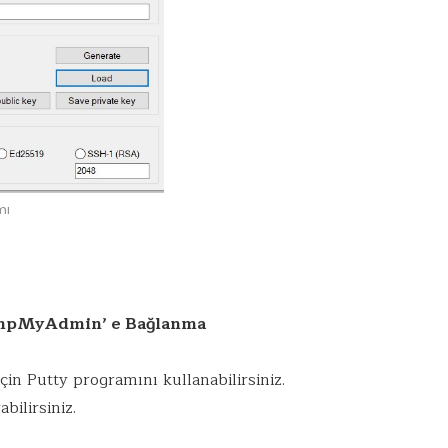
mı
hpMyAdmin’ e Bağlanma
n Putty programını kullanabilirsiniz.
abilirsiniz.