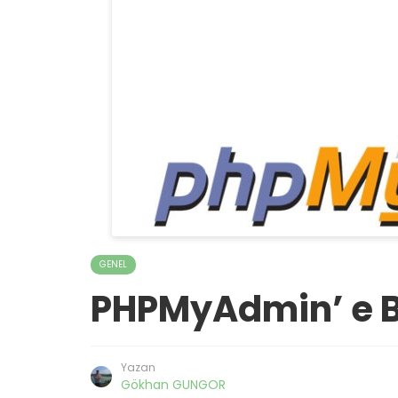
GENEL
PHPMyAdmin’ e 
Yazan
Gökhan GUNGOR