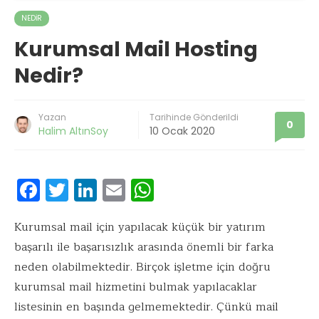
NEDIR
Kurumsal Mail Hosting
Nedir?
Yazan
Tarihinde Gönderildi
0
Halim AltınSoy
10 Ocak 2020
F
T
Li
E
W
ac
w
n
m
h
e
it
k
ai
at
Kurumsal mail için yapılacak küçük bir yatırım
başarılı ile başarısızlık arasında önemli bir farka
b
te
e
l
s
neden olabilmektedir. Birçok işletme için doğru
o
r
dI
A
kurumsal mail hizmetini bulmak yapılacaklar
o
n
p
listesinin en başında gelmemektedir. Çünkü mail