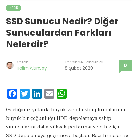
NEDIR
SSD Sunucu Nedir? Diğer
Sunuculardan Farkları
Nelerdir?
Yazan
Tarihinde Gönderildi
0
Halim AltınSoy
8 Şubat 2020
F
T
Li
E
W
ac
w
n
m
h
e
it
k
ai
at
Geçtiğimiz yıllarda büyük web hosting firmalarının
büyük bir çoğunluğu HDD depolamaya sahip
b
te
e
l
s
sunucularını daha yüksek performans ve hız için
o
r
dI
A
SSD depolamaya geçirmeye başladı. Bazı firmalar ise