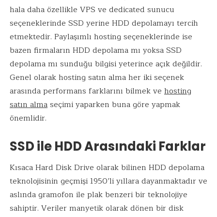
o
n
p
hala daha özellikle VPS ve dedicated sunucu
k
p
seçeneklerinde SSD yerine HDD depolamayı tercih
etmektedir. Paylaşımlı hosting seçeneklerinde ise
bazen firmaların HDD depolama mı yoksa SSD
depolama mı sunduğu bilgisi yeterince açık değildir.
Genel olarak hosting satın alma her iki seçenek
arasında performans farklarını bilmek ve
hosting
satın alma
seçimi yaparken buna göre yapmak
önemlidir.
SSD ile HDD Arasındaki Farklar
Kısaca Hard Disk Drive olarak bilinen HDD depolama
teknolojisinin geçmişi 1950’li yıllara dayanmaktadır ve
aslında gramofon ile plak benzeri bir teknolojiye
sahiptir. Veriler manyetik olarak dönen bir disk