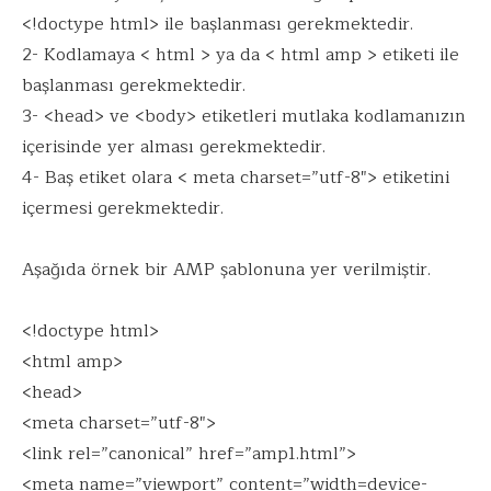
<!doctype html> ile başlanması gerekmektedir.
2- Kodlamaya < html > ya da < html amp > etiketi ile
başlanması gerekmektedir.
3- <head> ve <body> etiketleri mutlaka kodlamanızın
içerisinde yer alması gerekmektedir.
4- Baş etiket olara < meta charset=”utf-8″> etiketini
içermesi gerekmektedir.
Aşağıda örnek bir AMP şablonuna yer verilmiştir.
<!doctype html>
<html amp>
<head>
<meta charset=”utf-8″>
<link rel=”canonical” href=”amp1.html”>
<meta name=”viewport” content=”width=device-