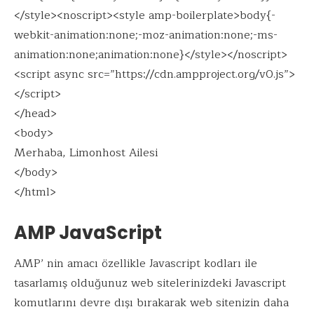
</style><noscript><style amp-boilerplate>body{-
webkit-animation:none;-moz-animation:none;-ms-
animation:none;animation:none}</style></noscript>
<script async src=”https://cdn.ampproject.org/v0.js”>
</script>
</head>
<body>
Merhaba, Limonhost Ailesi
</body>
</html>
AMP JavaScript
AMP’ nin amacı özellikle Javascript kodları ile
tasarlamış olduğunuz web sitelerinizdeki Javascript
komutlarını devre dışı bırakarak web sitenizin daha