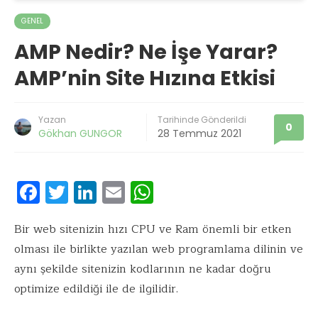
GENEL
AMP Nedir? Ne İşe Yarar?
AMP’nin Site Hızına Etkisi
Yazan
Tarihinde Gönderildi
0
Gökhan GUNGOR
28 Temmuz 2021
F
T
Li
E
W
ac
w
n
m
h
e
it
k
ai
at
Bir web sitenizin hızı CPU ve Ram önemli bir etken
olması ile birlikte yazılan web programlama dilinin ve
b
te
e
l
s
aynı şekilde sitenizin kodlarının ne kadar doğru
o
r
dI
A
optimize edildiği ile de ilgilidir.
o
n
p