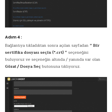
Adım 4 :
Bağlantıya tıkladıktan sonra açılan sayfadan
” Bir
sertifika dosyası seçin (*.crt) “
seçeneğini
buluyoruz ve seçeneğin altında / yanında var olan
Gözat / Dosya Seç
butonuna tıklıyoruz.