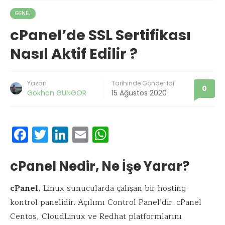
GENEL
cPanel’de SSL Sertifikası
Nasıl Aktif Edilir ?
Yazan
Tarihinde Gönderildi
0
Gökhan GUNGOR
15 Ağustos 2020
F
T
Li
E
W
ac
w
n
m
h
e
it
k
ai
at
cPanel Nedir, Ne İşe Yarar?
b
te
e
l
s
cPanel
, Linux sunucularda çalışan bir hosting
o
r
dI
A
kontrol panelidir. Açılımı Control Panel’dir. cPanel
o
n
p
Centos, CloudLinux ve Redhat platformlarını