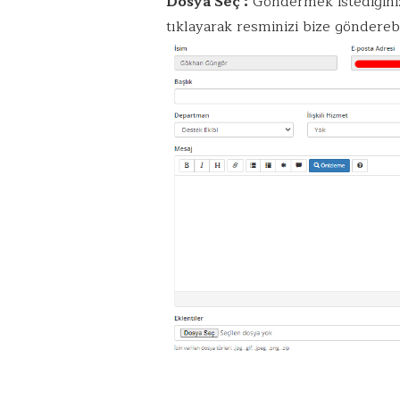
Dosya Seç :
Göndermek istediğiniz
tıklayarak resminizi bize gönderebil