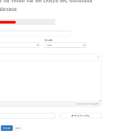
 bir resim var ise Dosya Seç butonuna
irsiniz.