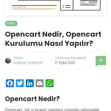
GENEL
Opencart Nedir, Opencart
Kurulumu Nasıl Yapılır?
Yazan
Tarihinde Gönderildi
0
Gökhan GUNGOR
17 Eylül 2021
F
T
Li
E
W
ac
w
n
m
h
e
it
k
ai
at
Opencart Nedir?
b
te
e
l
s
Opencart, bir e-ticaret yazılımı yönetim sistemidir.