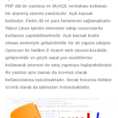
o
r
dI
A
PHP dili ile yazılmış ve MySQL veritabanı kullanan
o
n
p
bir alışveriş sistemi yazılımıdır. Açık kaynak
k
p
kodludur. Farklı dil ve para birimlerini sağlamaktadır.
Yalnız Linux işletim sistemine sahip sunucularda
kullanımı yapılabilmektedir. Açık kaynak kodlu
olması nedeniyle geliştirilebilir bir alt yapıya sahiptir.
Opencart ile birlikte E-ticaret web sitenizi kurabilir,
geliştirebilir ve güçlü sanal pos modüllerini
kullanarak internet de satış yapmaya başlayabilirsiniz.
Bu yazılım aynı zaman da ücretsiz olarak
kullanıcılarına sunulmaktadır. Ancak bununla birlikte
ücretli olarak da şablonları bulunmaktadır.