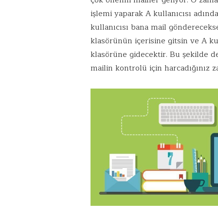
çok önemli mailler geliyor. O zama
işlemi yaparak A kullanıcısı adınd
kullanıcısı bana mail göndereceks
klasörünün içerisine gitsin ve A ku
klasörüne gidecektir. Bu şekilde d
mailin kontrolü için harcadığınız 