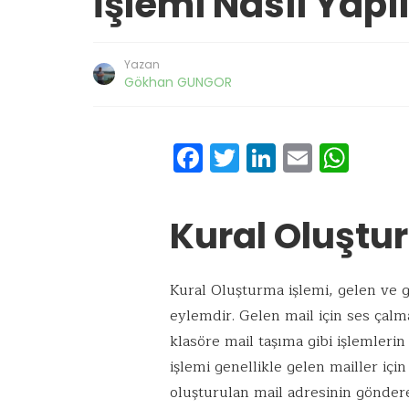
İşlemi Nasıl Yapıl
Yazan
Gökhan GUNGOR
F
T
Li
E
W
ac
w
n
m
h
e
it
k
ai
at
Kural Oluştu
b
te
e
l
s
o
r
dI
A
Kural Oluşturma işlemi, gelen ve g
o
n
p
eylemdir. Gelen mail için ses çalm
k
p
klasöre mail taşıma gibi işlemlerin
işlemi genellikle gelen mailler içi
oluşturulan mail adresinin gönder