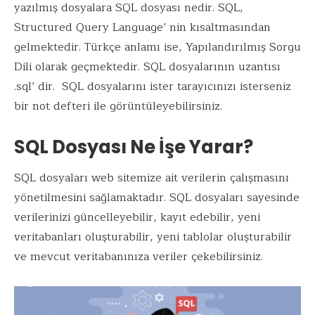
k
p
yazılmış dosyalara SQL dosyası nedir. SQL,
Structured Query Language’ nin kısaltmasından
gelmektedir. Türkçe anlamı ise, Yapılandırılmış Sorgu
Dili olarak geçmektedir. SQL dosyalarının uzantısı
.sql’ dir. SQL dosyalarını ister tarayıcınızı isterseniz
bir not defteri ile görüntüleyebilirsiniz.
SQL Dosyası Ne İşe Yarar?
SQL dosyaları web sitemize ait verilerin çalışmasını
yönetilmesini sağlamaktadır. SQL dosyaları sayesinde
verilerinizi güncelleyebilir, kayıt edebilir, yeni
veritabanları oluşturabilir, yeni tablolar oluşturabilir
ve mevcut veritabanınıza veriler çekebilirsiniz.