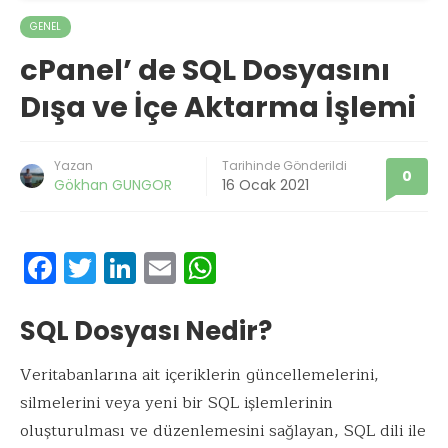
GENEL
cPanel’ de SQL Dosyasını
Dışa ve İçe Aktarma İşlemi
Yazan
Tarihinde Gönderildi
0
Gökhan GUNGOR
16 Ocak 2021
F
T
Li
E
W
ac
w
n
m
h
e
it
k
ai
at
SQL Dosyası Nedir?
b
te
e
l
s
Veritabanlarına ait içeriklerin güncellemelerini,
o
r
dI
A
silmelerini veya yeni bir SQL işlemlerinin
o
n
p
oluşturulması ve düzenlemesini sağlayan, SQL dili ile