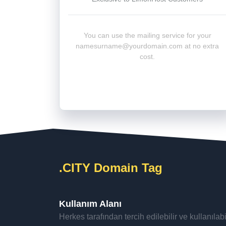
You can use the mailing service for your
namesurname@yourdomain.com
at no extra
cost.
.CITY Domain Tag
Kullanım Alanı
Herkes tarafından tercih edilebilir ve kullanılabil