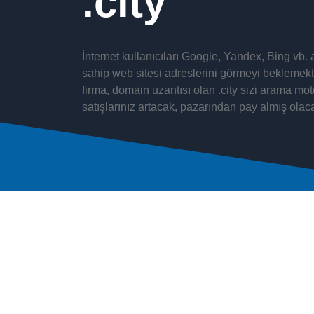
city
İnternet kullanıcıları Google, Yandex, Bing vb
sahip web sitesi adreslerini görmeyi beklemekted
firma, domain uzantısı olan .city sizi arama mo
satışlarınız artacak, pazarından pay almış olac