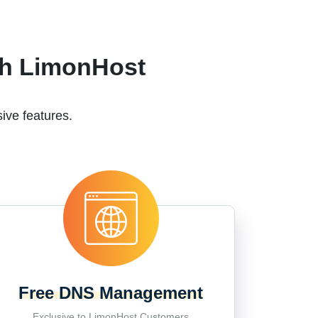
th LimonHost
ive features.
Free DNS Management
Exclusive to LimonHost Customers