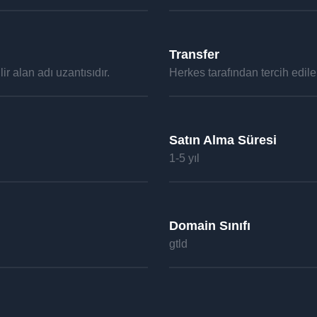
Transfer
ir alan adı uzantısıdır.
Herkes tarafından tercih edilebi
Satın Alma Süresi
1-5 yıl
Domain Sınıfı
gtld