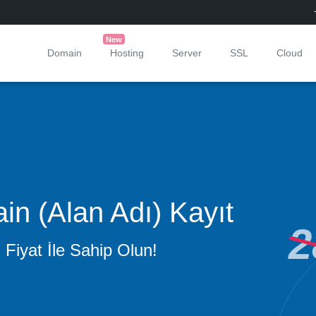
New
Domain
Hosting
Server
SSL
Cloud
n (Alan Adı) Kayıt
2
 Fiyat İle Sahip Olun!