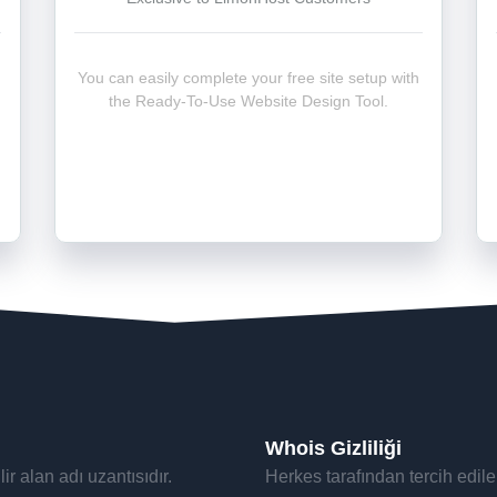
You can easily complete your free site setup with
the Ready-To-Use Website Design Tool.
Whois Gizliliği
ir alan adı uzantısıdır.
Herkes tarafından tercih edilebi