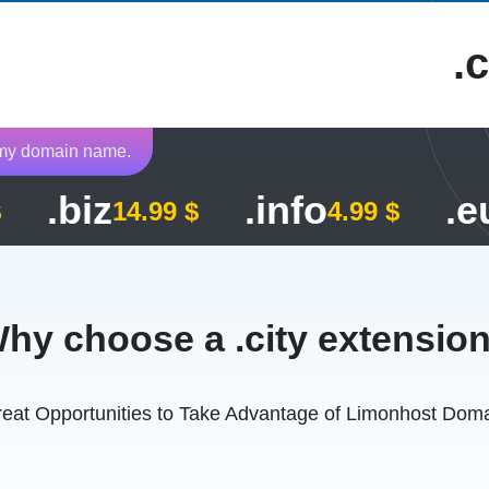
c
r my domain name.
.biz
.info
.e
$
14.99 $
4.99 $
hy choose a .city extensio
eat Opportunities to Take Advantage of Limonhost Dom