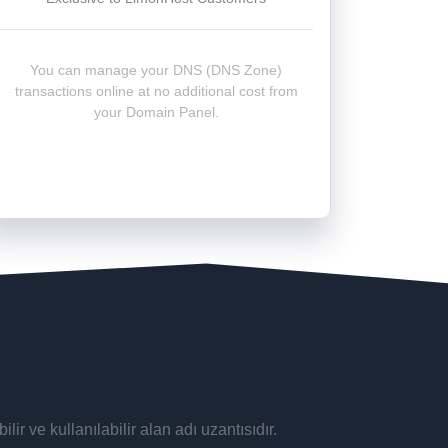
You can manage your DNS (DNS Zone)
transactions online at no additional cost from
your Domain Panel.
lir ve kullanılabilir alan adı uzantısıdır.