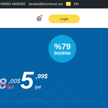
+90850 4805082
destek@limonhost.net
TR
EN
0
Login
%79
İNDİRİM
5
,99$
8
,00$
/yıl
/yıl