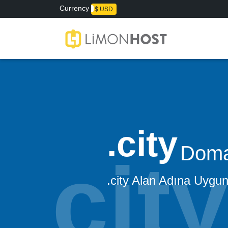
Currency
₺ TL
$ USD
city
Domai
.city Alan Adına Uygun