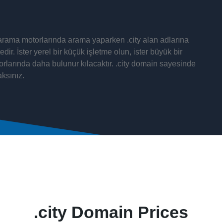
. arama motorlarında arama yaparken .city alan adlarına
ir. İster yerel bir küçük işletme olun, ister büyük bir
torlarında daha bulunur kılacaktır. .city domain sayesinde
aksınız.
.city Domain Prices