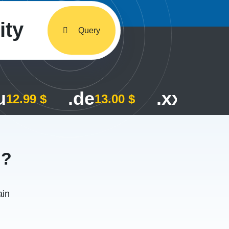
ity
Query
u
.de
.xxx
12.99 $
13.00 $
115.00
n?
ain