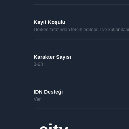
Kayıt Koşulu
Herkes tarafından tercih edilebilir ve kullanılabil
Karakter Sayısı
3-63
IDN Desteği
Var