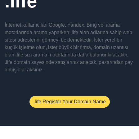
life
İnternet kullanıcıları Google, Yandex, Bing vb. arama
motorlarında arama yaparken .life alan adlarına sahip web
sitesi adreslerini görmeyi beklemektedir. İster yerel bir
küçük işletme olun, ister büyük bir firma, domain uzantısı
olan .life sizi arama motorlarında daha bulunur kılacaktır.
.life domain sayesinde satışlarınız artacak, pazarından pay
almış olacaksınız.
.life Register Your Domain Name