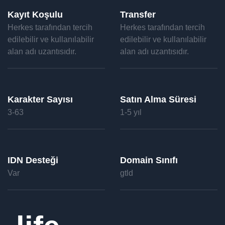
Kayıt Koşulu
Transfer
Herkes tarafından tercih
Herkes tarafından tercih
edilebilir ve kullanılabilir
edilebilir ve kullanılabilir
alan adı uzantısıdır.
alan adı uzantısıdır.
Karakter Sayısı
Satın Alma Süresi
3-63
1-5 yıl
IDN Desteği
Domain Sınıfı
Var
gtld