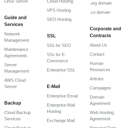
Linux Server
Cloud Hosting
.org domain
VPS Hosting
.co domain
Guide and
SEO Hosting
Services
Corporate and
Network
Contracts
SSL
Management
About Us
SSL for SEO
Maintenance
Contact
SSL for E-
Agreements
Commerce
Human
Server
Resources
Enterprise SSL
Management
Articles
AWS Cloud
Server
E-Mail
Campaigns
Enterprise Email
Domain
Backup
Agreement
Enterprise Mail
Hosting
Cloud Backup
Web Hosting
Services
Agreement
Exchange Mail
Cloud Backup
Personal Data