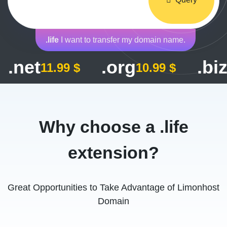
.life
I want to transfer my domain name.
.net
.org
.bi
11.99 $
10.99 $
Why choose a .life
extension?
Great Opportunities to Take Advantage of Limonhost
Domain