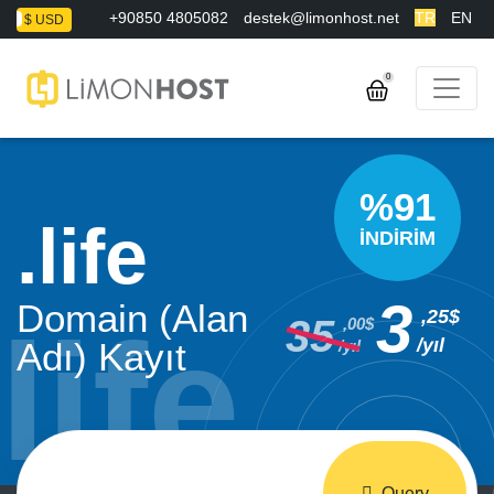
+90850 4805082
destek@limonhost.net
TR
EN
L
$ USD
0
%91
life
İNDİRİM
3
Domain (Alan
,25$
35
,00$
/yıl
Adı) Kayıt
/yıl
Query