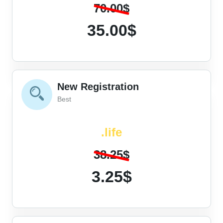
70.00$
35.00$
New Registration
Best
.life
38.25$
3.25$