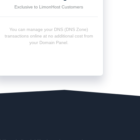
Exclusive to LimonHost Customers
You can manage your DNS (DNS Zone)
transactions online at no additional cost from
your Domain Panel.