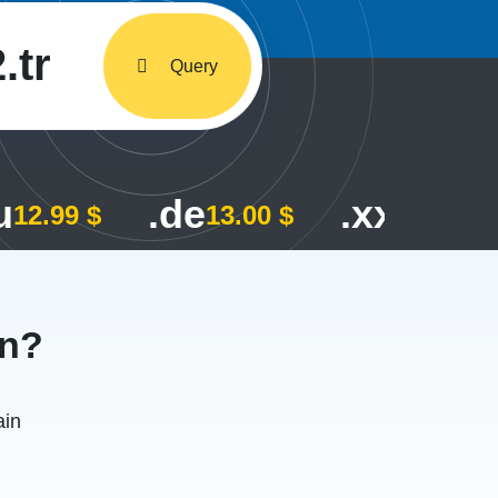
.tr
Query
u
.de
.xxx
12.99 $
13.00 $
115.00
on?
ain