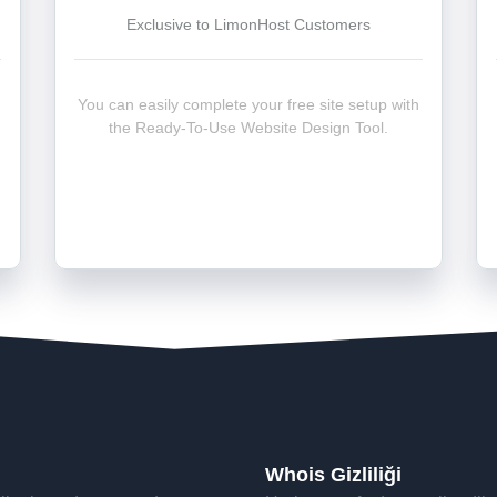
Exclusive to LimonHost Customers
You can easily complete your free site setup with
the Ready-To-Use Website Design Tool.
Whois Gizliliği