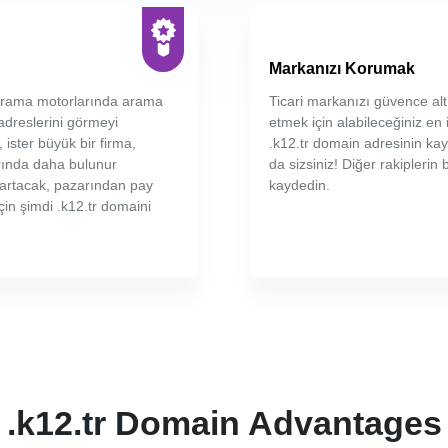
Markanızı Korumak
. arama motorlarında arama
Ticari markanızı güvence alt
adreslerini görmeyi
etmek için alabileceğiniz en i
 ister büyük bir firma,
.k12.tr domain adresinin ka
arında daha bulunur
da sizsiniz! Diğer rakiplerin
z artacak, pazarından pay
kaydedin.
çin şimdi .k12.tr domaini
.k12.tr Domain Advantages