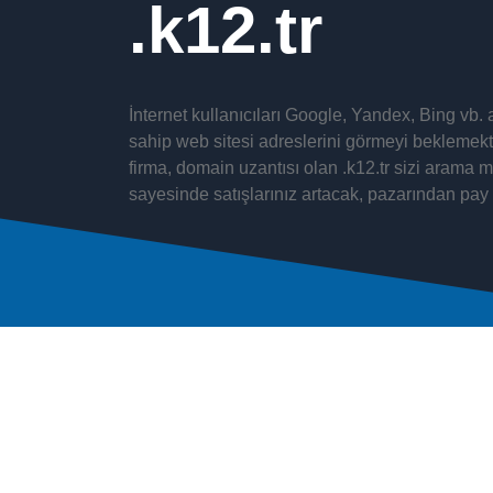
k12.tr
İnternet kullanıcıları Google, Yandex, Bing vb
sahip web sitesi adreslerini görmeyi beklemekted
firma, domain uzantısı olan .k12.tr sizi arama m
sayesinde satışlarınız artacak, pazarından pay 