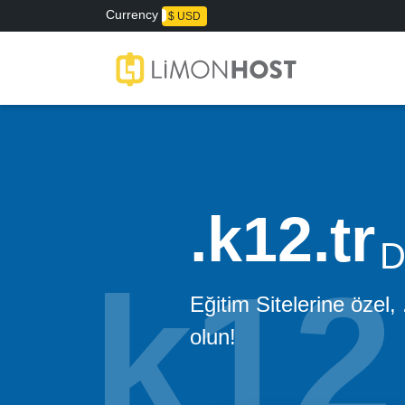
Currency
₺ TL
$ USD
k12.tr
D
Eğitim Sitelerine özel,
olun!