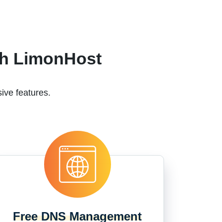
th LimonHost
ive features.
Free DNS Management