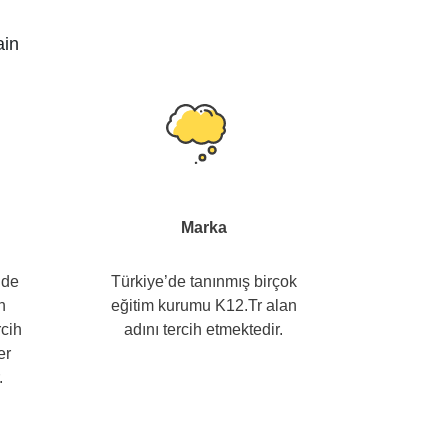
ain
Marka
’de
Türkiye’de tanınmış birçok
n
eğitim kurumu K12.Tr alan
rcih
adını tercih etmektedir.
er
.