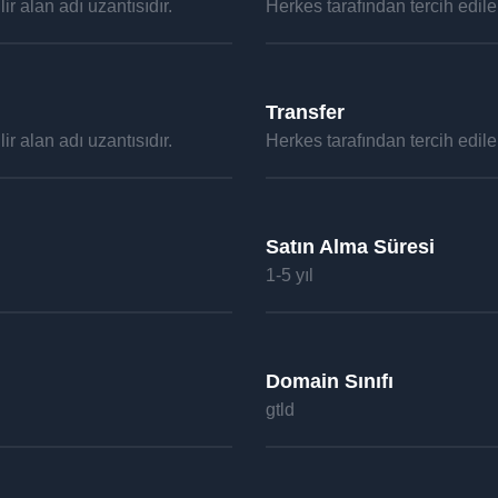
ir alan adı uzantısıdır.
Herkes tarafından tercih edilebi
Transfer
ir alan adı uzantısıdır.
Herkes tarafından tercih edilebi
Satın Alma Süresi
1-5 yıl
Domain Sınıfı
gtld