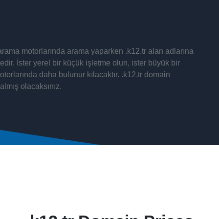
. arama motorlarında arama yaparken .k12.tr alan adlarına
ir. İster yerel bir küçük işletme olun, ister büyük bir
otorlarında daha bulunur kılacaktır. .k12.tr domain
almış olacaksınız.