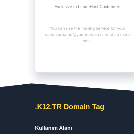
Exclusive to LimonHost Customers
You can use the mailing service for your
namesurname@yourdomain.com
at no extra
cost.
.K12.TR Domain Tag
Kullanım Alanı