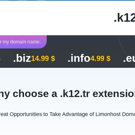
k12
fer my domain name.
.biz
.info
.e
$
14.99 $
4.99 $
y choose a .k12.tr extensi
eat Opportunities to Take Advantage of Limonhost Dom