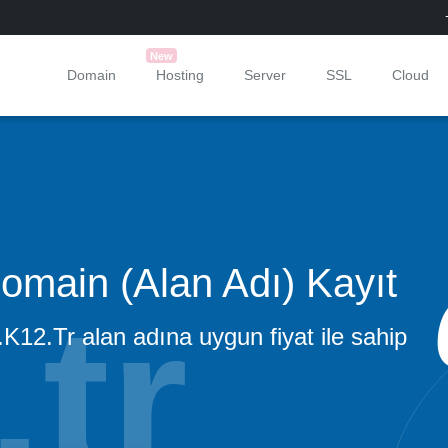
New
Domain
Hosting
Server
SSL
Cloud
omain (Alan Adı) Kayıt
 .K12.Tr alan adına uygun fiyat ile sahip