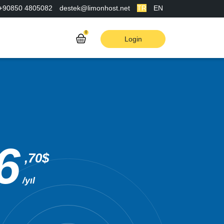
+90850 4805082
destek@limonhost.net
TR
EN
0
Login
6
,70$
/yıl