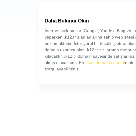
Daha Bulunur Olun
İnternet kullanıcıları Google, Yandex, Bing vb
yaparken .k12.tr alan adlarına sahip web sitesi 
beklemektedir. İster yerel bir küçük işletme olun,
domain uzantısı olan .k12.tr sizi arama motorl
kılacaktır. .k12.tr domain sayesinde satışlarını
almış olacaksınız.En
ucuz domain satın al
mak i
sorgulayabilirsiniz.