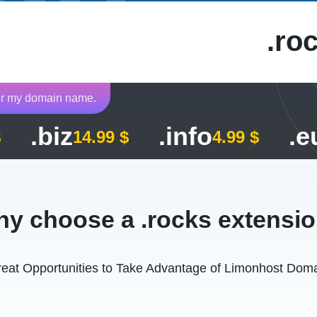
ro
fer my domain name.
.biz
.info
.e
$
14.99 $
4.99 $
y choose a .rocks extensi
eat Opportunities to Take Advantage of Limonhost Dom