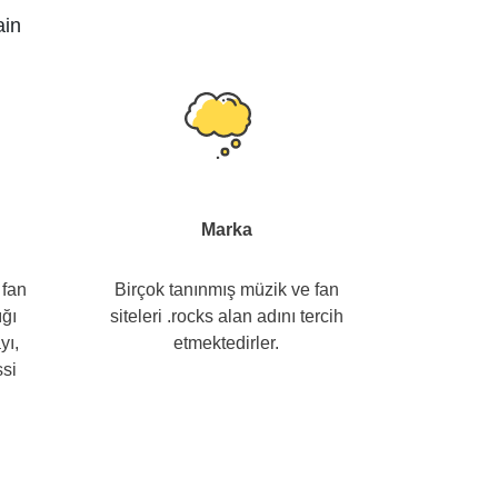
ain
Marka
 fan
Birçok tanınmış müzik ve fan
ığı
siteleri .rocks alan adını tercih
yı,
etmektedirler.
ssi