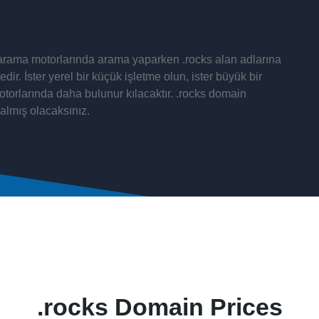
. arama motorlarında arama yaparken .rocks alan adlarına
ir. İster yerel bir küçük işletme olun, ister büyük bir
otorlarında daha bulunur kılacaktır. .rocks domain
almış olacaksınız.
.rocks Domain Prices