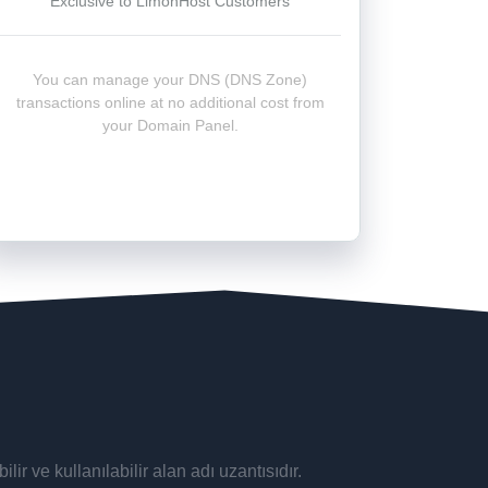
Exclusive to LimonHost Customers
You can manage your DNS (DNS Zone)
transactions online at no additional cost from
your Domain Panel.
lir ve kullanılabilir alan adı uzantısıdır.