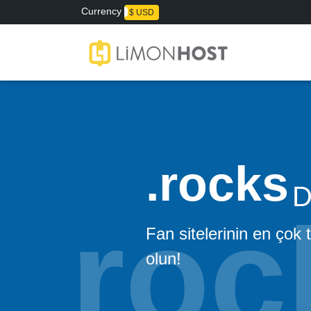
Currency
₺ TL
$ USD
rocks
D
Fan sitelerinin en çok 
olun!