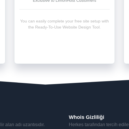
Exclusive to LimonHost Customers
You can easily complete your free site setup with
the Ready-To-Use Website Design Tool.
Whois Gizliliği
ir alan adı uzantısıdır.
Herkes tarafından tercih edilebi