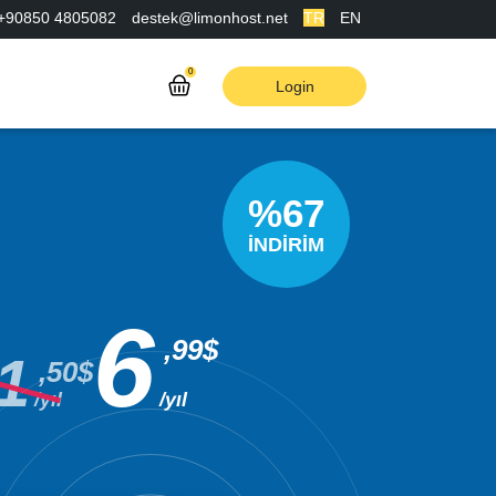
+90850 4805082
destek@limonhost.net
TR
EN
0
Login
%67
İNDİRİM
6
,99$
1
,50$
/yıl
/yıl