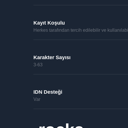
Kayıt Koşulu
Herkes tarafından tercih edilebilir ve kullanılabil
Karakter Sayısı
3-63
IDN Desteği
Var