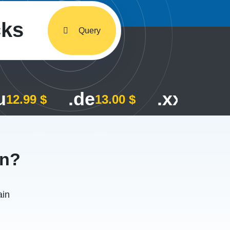
cks
Query
u
.de
.xxx
12.99 $
13.00 $
115.00
on?
ain