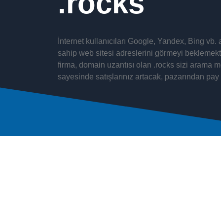
rocks
İnternet kullanıcıları Google, Yandex, Bing vb
sahip web sitesi adreslerini görmeyi beklemekted
firma, domain uzantısı olan .rocks sizi arama m
sayesinde satışlarınız artacak, pazarından pay 