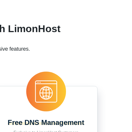
th LimonHost
ive features.
Free DNS Management