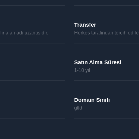
Transfer
ir alan adı uzantısıdır.
Herkes tarafından tercih edilebi
Satın Alma Süresi
1-10 yıl
Domain Sınıfı
gtld