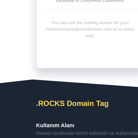
Exclusive to LimonHost Customers
You can use the mailing service for your
namesurname@yourdomain.com
at no extra
cost.
.ROCKS Domain Tag
Kullanım Alanı
Herkes tarafından tercih edilebilir ve kullanılabil