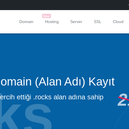
New
Domain
Hosting
Server
SSL
Cloud
omain (Alan Adı) Kayıt
2
tercih ettiği .rocks alan adına sahip