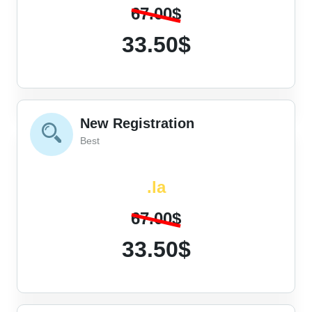
67.00$
33.50$
New Registration
Best
.la
67.00$
33.50$