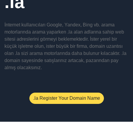
la
İnternet kullanıcıları Google, Yandex, Bing vb. arama
motorlarında arama yaparken .la alan adlarına sahip web
sitesi adreslerini görmeyi beklemektedir. İster yerel bir
küçük işletme olun, ister büyük bir firma, domain uzantısı
olan .la sizi arama motorlarında daha bulunur kılacaktır. .la
domain sayesinde satışlarınız artacak, pazarından pay
almış olacaksınız.
.la Register Your Domain Name