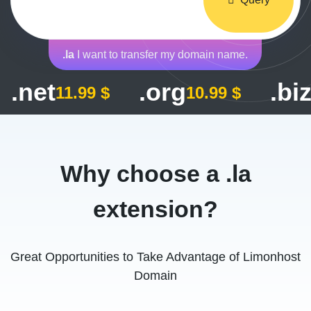
.la
I want to transfer my domain name.
.net
.org
.bi
11.99 $
10.99 $
Why choose a .la
extension?
Great Opportunities to Take Advantage of Limonhost
Domain