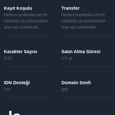
Kayıt Koşulu
Transfer
Herkes tarafından tercih
Herkes tarafından tercih
edilebilir ve kullanılabilir
edilebilir ve kullanılabilir
alan adı uzantısıdır.
alan adı uzantısıdır.
Karakter Sayısı
Satın Alma Süresi
3-63
1-5 yıl
IDN Desteği
Domain Sınıfı
Var
gtld