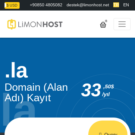
+90850 4805082
destek@limonhost.net
TR
EN
L
$ USD
0
la
33
Domain (Alan
,50$
/yıl
Adı) Kayıt
Query