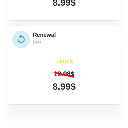
8.99$
Renewal
Best
.work
12.98$
8.99$