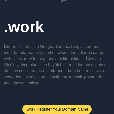
work
İnternet kullanıcıları Google, Yandex, Bing vb. arama
motorlarında arama yaparken .work alan adlarına sahip
web sitesi adreslerini görmeyi beklemektedir. İster yerel bir
küçük işletme olun, ister büyük bir firma, domain uzantısı
olan .work sizi arama motorlarında daha bulunur kılacaktır.
.work domain sayesinde satışlarınız artacak, pazarından
pay almış olacaksınız.
.work Register Your Domain Name