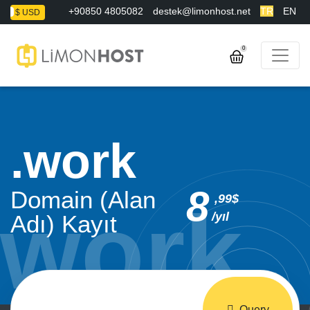
+90850 4805082
destek@limonhost.net
TR
EN
L
$ USD
0
work
8
Domain (Alan
,99$
/yıl
Adı) Kayıt
Query