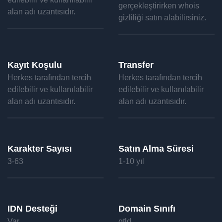
gerçekleştirirken whois
alan adı uzantısıdır.
gizliliği satın alabilirsiniz.
Kayıt Koşulu
Transfer
Herkes tarafından tercih
Herkes tarafından tercih
edilebilir ve kullanılabilir
edilebilir ve kullanılabilir
alan adı uzantısıdır.
alan adı uzantısıdır.
Karakter Sayısı
Satın Alma Süresi
3-63
1-10 yıl
IDN Desteği
Domain Sınıfı
Var
gtld