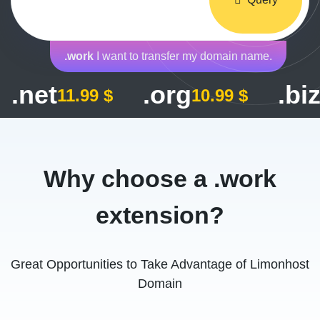
.work
I want to transfer my domain name.
.net
.org
.bi
11.99 $
10.99 $
Why choose a .work
extension?
Great Opportunities to Take Advantage of Limonhost
Domain