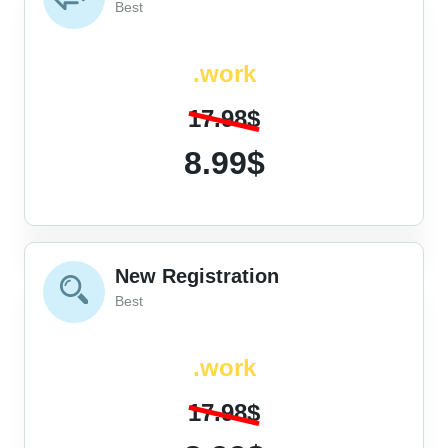
Best
.work
17.98$
8.99$
New Registration
Best
.work
17.98$