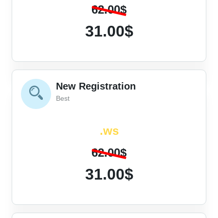
62.00$
31.00$
New Registration
Best
.ws
62.00$
31.00$