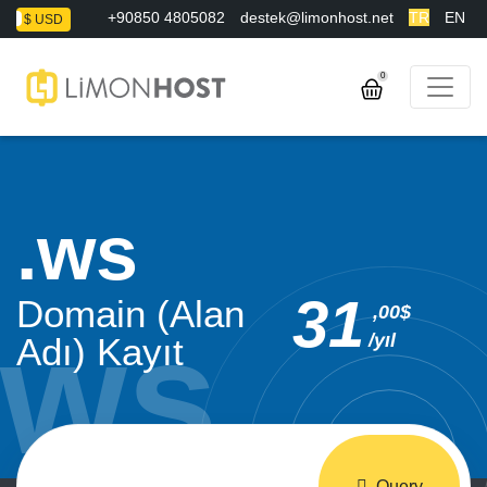
+90850 4805082
destek@limonhost.net
TR
EN
L
$ USD
0
ws
31
Domain (Alan
,00$
/yıl
Adı) Kayıt
Query