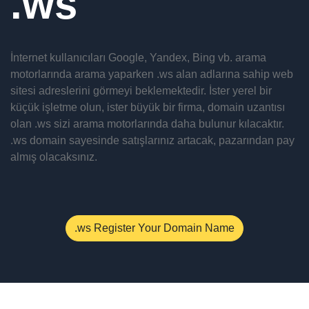
ws
İnternet kullanıcıları Google, Yandex, Bing vb. arama
motorlarında arama yaparken .ws alan adlarına sahip web
sitesi adreslerini görmeyi beklemektedir. İster yerel bir
küçük işletme olun, ister büyük bir firma, domain uzantısı
olan .ws sizi arama motorlarında daha bulunur kılacaktır.
.ws domain sayesinde satışlarınız artacak, pazarından pay
almış olacaksınız.
.ws Register Your Domain Name