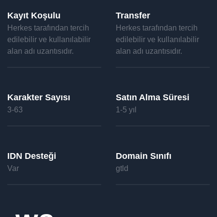
Kayıt Koşulu
Transfer
Herkes tarafından tercih
Herkes tarafından tercih
edilebilir ve kullanılabilir
edilebilir ve kullanılabilir
alan adı uzantısıdır.
alan adı uzantısıdır.
Karakter Sayısı
Satın Alma Süresi
3-63
1-5 yıl
IDN Desteği
Domain Sınıfı
Var
gtld