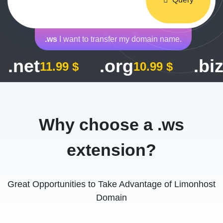
.ws
I want to transfer my domain name.
.net
.org
.bi
11.99 $
10.99 $
Why choose a .ws
extension?
Great Opportunities to Take Advantage of Limonhost
Domain