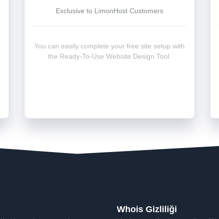
Exclusive to LimonHost Customers
You can easily complete your free site setup with
the Ready-To-Use Website Design Tool.
Whois Gizliliği