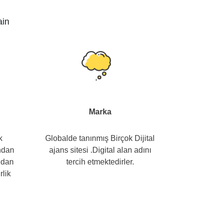
ain
Marka
k
Globalde tanınmış Birçok Dijital
ından
ajans sitesi .Digital alan adını
ndan
tercih etmektedirler.
rlik