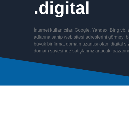
digital
İnternet kullanıcıları Google, Yandex, Bing vb.
adlarına sahip web sitesi adreslerini görmeyi be
büyük bir firma, domain uzantısı olan .digital si
domain sayesinde satışlarınız artacak, pazarın