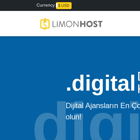
Currency
₺ TL
$ USD
digital
Dijital Ajansların En Ç
olun!