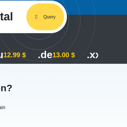
tal
Query
u
.de
.xxx
12.99 $
13.00 $
115.00
on?
ain