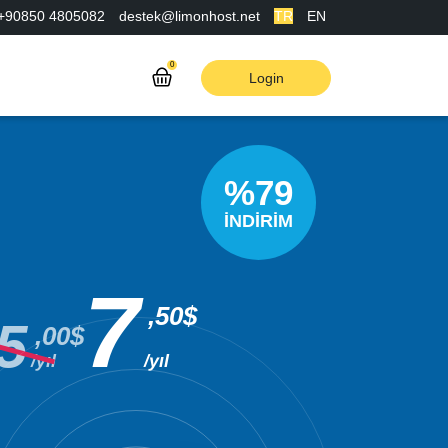
+90850 4805082
destek@limonhost.net
TR
EN
0
Login
%79
İNDİRİM
7
,50$
5
,00$
/yıl
/yıl