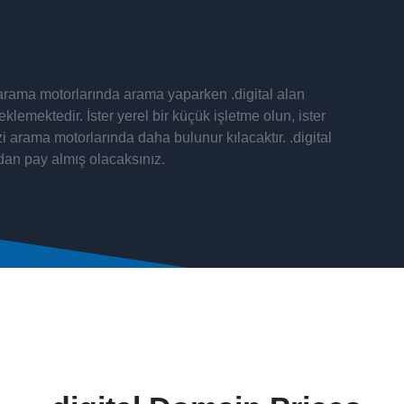
 arama motorlarında arama yaparken .digital alan
klemektedir. İster yerel bir küçük işletme olun, ister
zi arama motorlarında daha bulunur kılacaktır. .digital
dan pay almış olacaksınız.