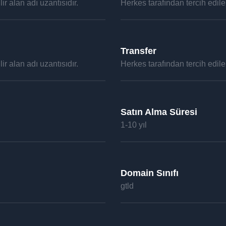
ir alan adı uzantısıdır.
Herkes tarafından tercih edilebi
Transfer
ir alan adı uzantısıdır.
Herkes tarafından tercih edilebi
Satın Alma Süresi
1-10 yıl
Domain Sınıfı
gtld