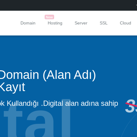
New
Domain
Hosting
Server
SSL
Cloud
Domain (Alan Adı)
Kayıt
3
ok Kullandığı .Digital alan adına sahip