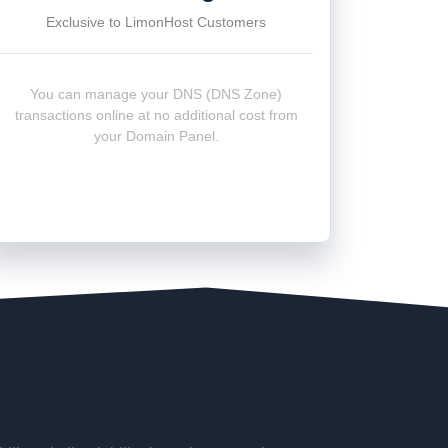
Exclusive to LimonHost Customers
You can manage your DNS (DNS Zone)
transactions online at no additional cost from
your Domain Panel.