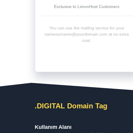
Exclusive to LimonHost Customers
You can use the mailing service for your
namesurname@yourdomain.com
at no extra
cost.
.DIGITAL Domain Tag
Kullanım Alanı