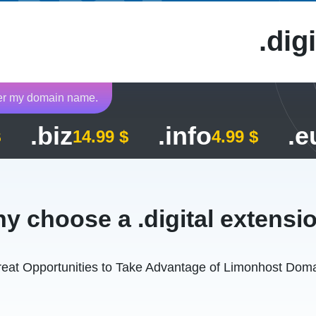
digi
fer my domain name.
.biz
.info
.e
$
14.99 $
4.99 $
y choose a .digital extensi
eat Opportunities to Take Advantage of Limonhost Dom