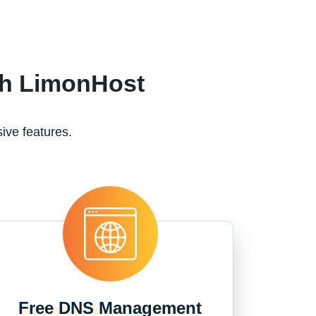
th LimonHost
ive features.
Free DNS Management